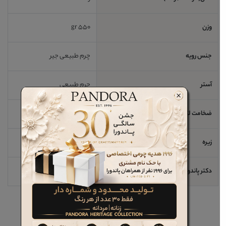
وزن
550 gr
جنس رویه
چرم طبیعی جیر
آستر
چرم طبیعی
ضخامت لژ / اندازه پاشنه
3 cm
زیره
رابر
دکتر پاندورا
خیر