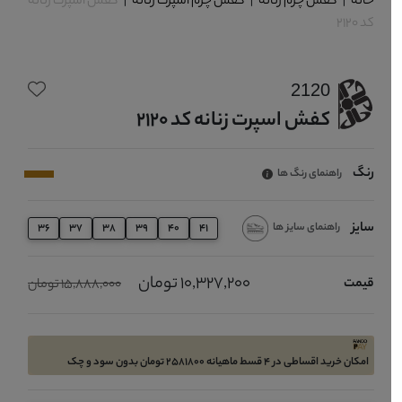
خانه
|
کفش چرم زنانه
|
کفش چرم اسپرت زنانه
|
کفش اسپرت زنانه
کد 2120
2120
کفش اسپرت زنانه کد 2120
رنگ
راهنمای رنگ ها
سایز
راهنمای سایز ها
36
37
38
39
40
41
10,327,200 تومان
قیمت
15,888,000 تومان
امکان خرید اقساطی در 4 قسط ماهیانه 2581800 تومان بدون سود و چک