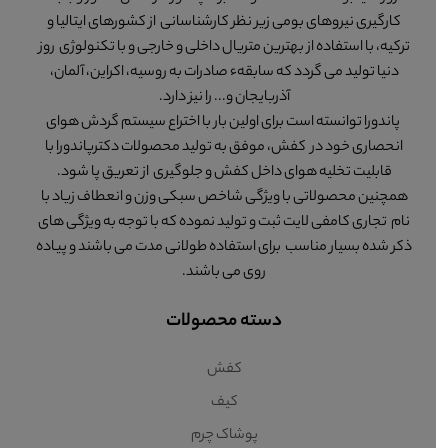
کارگیری نیروهای بومی زیر نظر کارشناسانی از کشورهای ایتالیا و
ترکیه، با استفاده از بهترین متریال داخلی و خارجی و با تکنولوژی روز
دنیا تولید می گردد که سابقهء صادرات به روسیه، اکراین، آلمان،
آذربایجان و... را نیز دارد.
پاندورا توانسته است برای اولین بار با اختراع سیستم گردش هوای
انحصاری خود در کفش، موفق به تولید محصولات دکترپاندورا با
قابلیت تخلیه هوای داخل کفش و جلوگیری از تعریق پا شود.
همچنین محصولاتی با ویژگی شاخص سبکی وزن و انعطاف زیاد با
نام تجاری کامفی لایت ثبت و تولید نموده که با توجه به ویژگی های
ذکر شده بسیار مناسب برای استفاده طولانی مدت می باشند و پیاده
روی می باشند.
دسته محصولات
کفش
کیف
پوشاک چرم