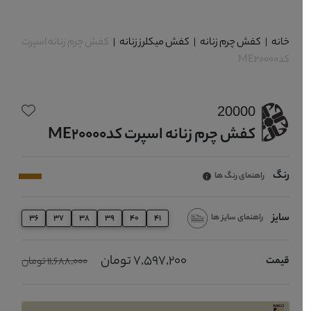
خانه
|
کفش چرم زنانه
|
کفش میکلرز زنانه
|
کفش چرم زنانه اسپرت
کدME20000
20000
کفش چرم زنانه اسپرت کدME20000
رنگ
راهنمای رنگ ها
سایز
راهنمای سایز ها
36
37
38
39
40
41
7,597,200 تومان
قیمت
11,688,000 تومان