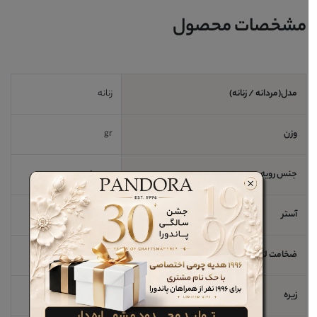
مشخصات محصول
مدل(مردانه / زنانه)
زنانه
وزن
gr
جنس رویه
چرم طبیعی
آستر
چرم طبیعی
ضخامت لژ / اندازه پاشنه
3 cm
زیره
EVA