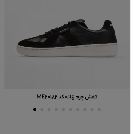
کفش چرم زنانه کد ME20182