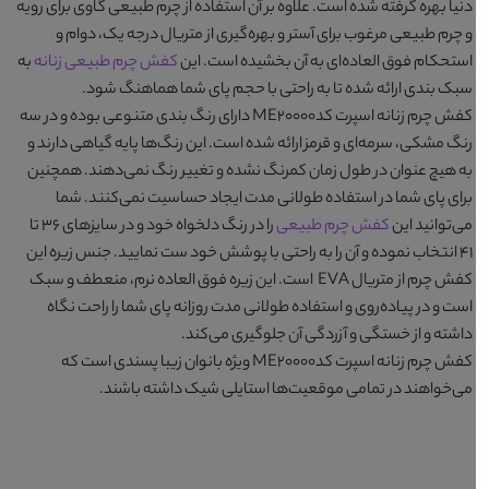
دنیا بهره گرفته شده است. علاوه بر آن استفاده از چرم طبیعی گاوی برای رویه
و چرم طبیعی مرغوب برای آستر و بهره‌گیری از متریال درجه یک، دوام و
استحکام فوق العاده‌ای به آن بخشیده است. این
کفش چرم طبیعی زنانه
به
سبک بندی ارائه شده تا به راحتی با حجم پای شما هماهنگ شود.
کفش چرم زنانه اسپرت کدME20000
دارای رنگ بندی متنوعی بوده و در سه
رنگ
مشکی، سرمه‌ای و قرمز
ارائه شده است. این رنگ‌ها پایه گیاهی دارند و
به هیچ عنوان در طول زمان کمرنگ نشده و تغییر رنگ نمی‌دهند. همچنین
برای پای شما در استفاده طولانی مدت ایجاد حساسیت نمی‌کنند. شما
می‌توانید این
کفش چرم طبیعی
را در رنگ دلخواه خود و در سایزهای ۳۶ تا
۴۱ انتخاب نموده و آن را به راحتی با پوشش خود ست نمایید. جنس زیره این
کفش چرم از متریال EVA است. این زیره فوق العاده نرم، منعطف و سبک
است و در پیاده‌روی و استفاده طولانی مدت روزانه پای شما را راحت نگاه
داشته و از خستگی و آزردگی آن جلوگیری می‌کند.
کفش چرم زنانه اسپرت کدME20000
ویژه بانوان زیبا پسندی است که
می‌خواهند در تمامی موقعیت‌ها استایلی شیک داشته باشند.