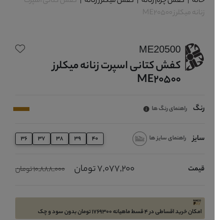
خانه
|
کفش چرم زنانه
|
کفش میکلرز زنانه
|
کفش کتانی اسپرت
زنانه میکلرز ME20500
ME20500
کفش کتانی اسپرت زنانه میکلرز
ME20500
رنگ
راهنمای رنگ ها
سایز
راهنمای سایز ها
36
37
38
39
40
7,077,200 تومان
قیمت
10,888,000 تومان
امکان خرید اقساطی در 4 قسط ماهیانه 1769300 تومان بدون سود و چک