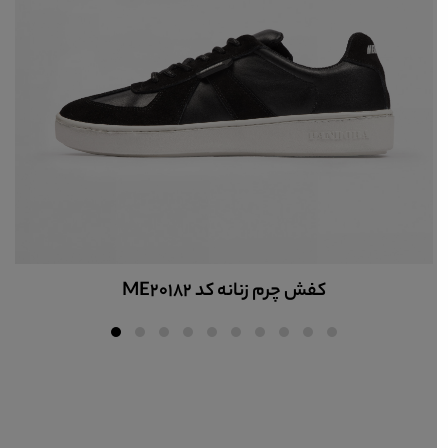
کفش چرم زنانه کد ME20182