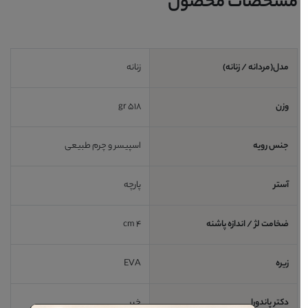
مشخصات محصول
مدل(مردانه / زنانه)
زنانه
وزن
518 gr
جنس رویه
اسپیسر و چرم طبیعی
آستر
پارچه
ضخامت لژ / اندازه پاشنه
4 cm
زیره
EVA
دکتر پاندورا
خیر