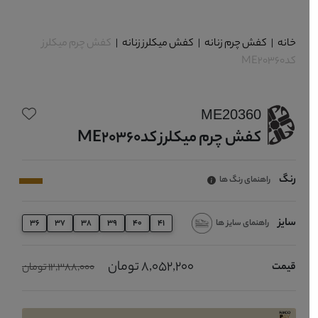
خانه
|
کفش چرم زنانه
|
کفش میکلرز زنانه
|
کفش چرم میکلرز
کدME20360
ME20360
کفش چرم میکلرز کدME20360
رنگ
راهنمای رنگ ها
سایز
راهنمای سایز ها
36
37
38
39
40
41
8,052,200 تومان
قیمت
12,388,000 تومان