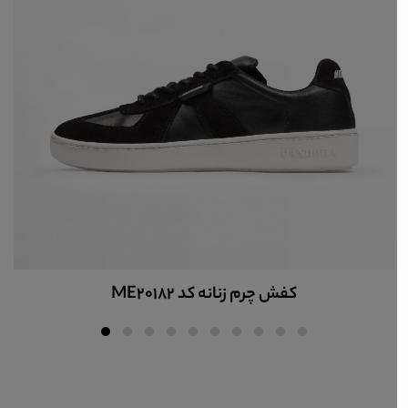
کفش چرم زنانه کد ME20182