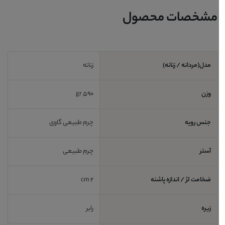
مشخصات محصول
مدل(مردانه / زنانه)
زنانه
وزن
590 gr
جنس رویه
چرم طبیعی گاوی
آستر
چرم طبیعی
ضخامت لژ / اندازه پاشنه
2 cm
زیره
رابر