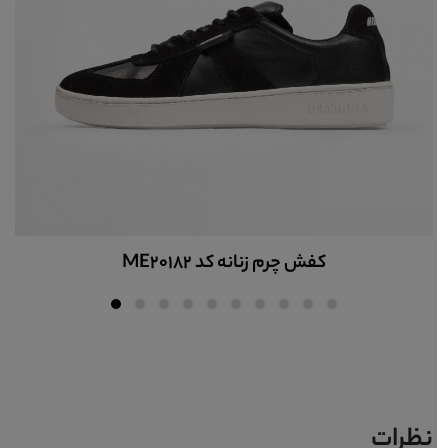
کفش چرم زنانه اسپرت کد ME20101
نظرات