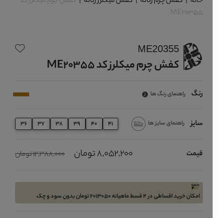
خانه
|
کفش چرم زنانه
|
کفش میکلرز زنانه
|
کفش چرم میکلرز کد
ME20355
ME20355
کفش چرم میکلرز کد ME20355
رنگ
راهنمای رنگ ها
سایز
راهنمای سایز ها
36
37
38
39
40
41
8,052,200 تومان
قیمت
12,388,000 تومان
امکان خرید اقساطی در 4 قسط ماهیانه 2013050 تومان بدون سود و چک