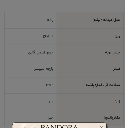
مدل(مردانه / زنانه)
زنانه
وزن
520 gr
جنس رویه
چرم طبیعی گاوی
آستر
پارچه اسپیسر
ضخامت لژ / اندازه پاشنه
2 cm
زیره
رابر
دکتر پاندورا
خیر