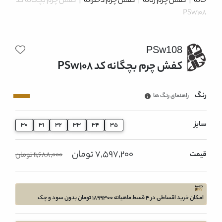
خانه
|
کفش چرم زنانه
|
کفش چرم دخترانه
|
کفش چرم بچگانه کد
PSw108
PSw108
کفش چرم بچگانه کد PSw108
رنگ
راهنمای رنگ ها
سایز
30
31
32
33
34
35
7,597,200 تومان
قیمت
11,688,000 تومان
امکان خرید اقساطی در 4 قسط ماهیانه 1899300 تومان بدون سود و چک