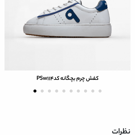
کفش چرم بچگانه کدPSw114
نظرات