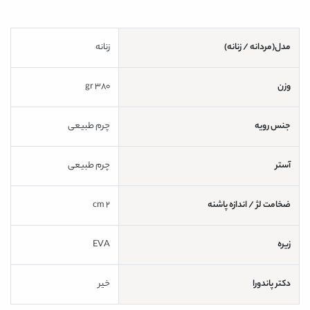
مدل(مردانه / زنانه)
زنانه
وزن
380 gr
جنس رویه
چرم طبیعی
آستر
چرم طبیعی
ضخامت لژ / اندازه پاشنه
2 cm
زیره
EVA
دکتر پاندورا
خیر