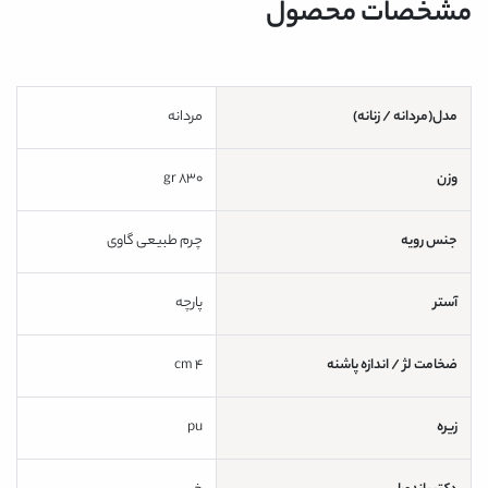
مشخصات محصول
مدل(مردانه / زنانه)
مردانه
وزن
830 gr
جنس رویه
چرم طبیعی گاوی
آستر
پارچه
ضخامت لژ / اندازه پاشنه
4 cm
زیره
pu