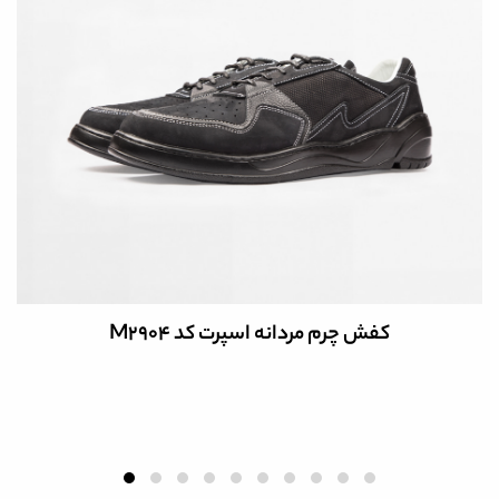
 مردانه اسپرت کد M2904
کفش چرم م