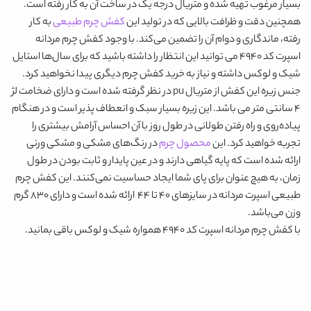
بسیار مرغوب تهیه شده و متریال درجه یک در ساخت آن به کار رفته است.
همچنین دقت و ظرافت بالایی که در تولید این
کفش چرم طبیعی
به کار
رفته، ماندگاری و دوام آن را تضمین می‌کند. با وجود
کفش چرم مردانه
اسپرت کد 4940
می ‌توانید این انتظار را داشته باشید که برای سال‌ها استایل
شیک و لوکس داشته و نیاز به خرید کفش چرم دیگری پیدا نخواهید کرد.
جنس زیره این کفش از متریال pu در نظر گرفته شده است و دارای ضخامت لژ
4 سانتی متر می باشد. این زیره بسیار سبک و انعطاف پذیر است و در هنگام
پیاده‌روی و راه رفتن طولانی در طول روز با آن احساس آرامش بیشتری را
تجربه خواهید کرد. این
محصول چرم
در رنگ‌های
مشکی و مشکی ورنی
ارائه شده است که پایه گیاهی دارند و در عین پایدار و ثابت بودن در طول
زمان، به هیچ عنوان برای پای شما ایجاد حساسیت نمی‌کنند. این کفش چرم
طبیعی اسپرت مردانه در سایزهای 40 تا 44 ارائه شده است و دارای 830 گرم
وزن می‌باشد.
با
کفش چرم مردانه اسپرت کد 4940
همواره شیک و لوکس باقی بمانید.