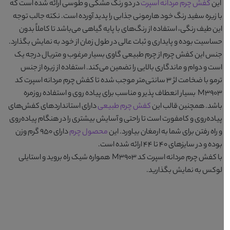
این
کفش چرم مردانه اسپرت
در دو رنگ
مشکی و طوسی
ارائه شده است که
با زیره سفید رنگ خود هارمونی جذابی را پدید آورده است. نکته جالب توجه
این طیف رنگی، استفاده از رنگ‌های با پایه گیاهی می‌باشد تا کاملاً بدون
حساسیت بوده و پایداری و ثبات عالی در طول زمان از خود به نمایش بگذارد.
جنس این کفش چرم از چرم طبیعی گاوی بسیار مرغوب و متریال درجه یک
است و دوام و ماندگاری بالایی را تضمین می‌کند. استفاده از زیره از جنس
ترمو با ضخامت لژ ۳ سانتی‌متر موجب شده تا
کفش چرم مردانه اسپرت کد
M3903
بسیار انعطاف پذیر و مناسب برای پیاده روی و استفاده روزمره
باشد. همچنین قالب این
کفش چرم طبیعی
دارای استانداردهای کفش‌های
پیاده‌روی و کامفورت است تا راحتی و آسایش بیشتری را در هنگام پیاده‌روی
و راه رفتن برای شما به ارمغان بیاورد. این
محصول چرم
دارای ۹۵۰ گرم وزن
بوده و در سایزهای ۴۰ تا ۴۴ ارائه شده است.
با
کفش چرم مردانه اسپرت کد M3903
همواره شیک راه بروید و استایلی
لوکس به نمایش بگذارید.