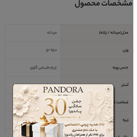
مشخصات محصول
مدل(مردانه / زنانه)
مردانه
وزن
950 gr
جنس رویه
چرم طبیعی گاوی
آستر
چرم طبیعی
ضخامت لژ / اندازه پاشنه
3 cm
زیره
ترمو