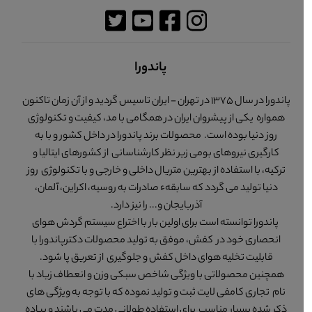
پاندورا
پاندورا در سال 1375 در تهران - ایران تاسیس گردید و از آن زمان تاکنون
همواره یکی از پیشروان ایران در همگامی با مد، کیفیت و تکنولوژی
روز دنیا بوده است. محصولات برند پاندورا در داخل کشور و با به
کارگیری نیروهای بومی زیر نظر کارشناسانی از کشورهای ایتالیا و
ترکیه، با استفاده از بهترین متریال داخلی و خارجی و با تکنولوژی روز
دنیا تولید می گردد که سابقهء صادرات به روسیه، اکراین، آلمان،
آذربایجان و... را نیز دارد.
پاندورا توانسته است برای اولین بار با اختراع سیستم گردش هوای
انحصاری خود در کفش، موفق به تولید محصولات دکترپاندورا با
قابلیت تخلیه هوای داخل کفش و جلوگیری از تعریق پا شود.
همچنین محصولاتی با ویژگی شاخص سبکی وزن و انعطاف زیاد با
نام تجاری کامفی لایت ثبت و تولید نموده که با توجه به ویژگی های
ذکر شده بسیار مناسب برای استفاده طولانی مدت می باشند و پیاده