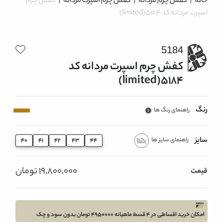
خانه
|
کفش چرم مردانه
|
کفش چرم اسپرت مردانه
|
کفش چرم
اسپرت مردانه کد 5184(limited)
5184
کفش چرم اسپرت مردانه کد
5184(limited)
رنگ
راهنمای رنگ ها
سایز
راهنمای سایز ها
40
41
42
43
44
19,800,000 تومان
قیمت
امکان خرید اقساطی در 4 قسط ماهیانه 4950000 تومان بدون سود و چک