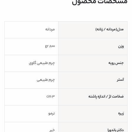
مشخصات محصول
مدل(مردانه / زنانه)
مردانه
وزن
800 gr
جنس رویه
چرم طبیعی گاوی
آستر
چرم طبیعی
ضخامت لژ / اندازه پاشنه
3 cm
زیره
ترمو
دکتر پاندورا
خیر