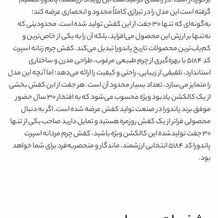
برخوردار است. در راستای گرامیداشت این رویداد ارزشمند، پاندورا تصمیم
گرفته است این مدل را در تیراژی کاملاً محدود و انحصاری عرضه کند؛
به‌گونه‌ای که تنها 30 جفت از این کفش تولید شده است. محدودیتی که
نه‌تنها بر ارزش این محصول می‌افزاید، بلکه آن را به یکی از خاص‌ترین و
کم‌یاب‌ترین محصولات تاریخ پاندورا تبدیل می‌کند. کفش چرم زنانه اسپرت
کد 5184 با بهره‌گیری از چرم طبیعی مرغوب، طراحی مدرن و ساختاری
استاندارد، تلفیقی از زیبایی، راحتی و کیفیت را ارائه می‌دهد؛ اما آنچه این مدل
را متمایز می‌سازد، تعداد بسیار محدود آن است. هر جفت از این کفش بخشی
از یک کالکشن یادبود ویژه محسوب می‌شود که به افتخار 30 سال حضور
موفق برند پاندورا در صنعت تولید کفش عرضه شده است. اگر به دنبال
محصولی فراتر از یک کفش روزمره هستید و تمایل دارید صاحب یکی از تنها
30 جفت تولیدشده این کالکشن ویژه باشید، کفش چرم مردانه اسپرت
پاندورا کد 5184 انتخابی ارزشمند، ماندگار و منحصربه‌فرد برای شما خواهد
بود.