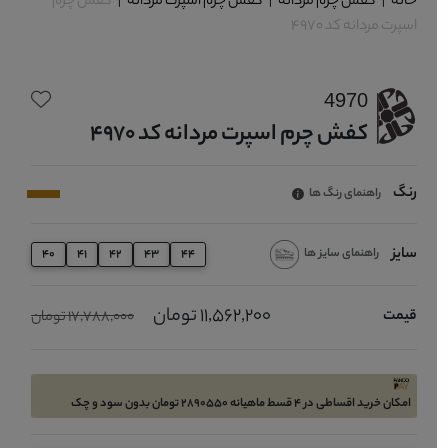
خانه
|
کفش چرم مردانه
|
کفش چرم اسپرت مردانه
|
کفش چرم
اسپرت مردانه کد 4970
4970
کفش چرم اسپرت مردانه کد 4970
رنگ
راهنمای رنگ ها
سایز
راهنمای سایز ها
40
41
42
43
44
11,562,200 تومان
قیمت
17,788,000 تومان
امکان خرید اقساطی در 4 قسط ماهیانه 2890550 تومان بدون سود و چک