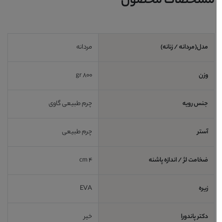
مشخصات محصول
مدل(مردانه / زنانه)
مردانه
وزن
800 gr
جنس رویه
چرم طبیعی گاوی
آستر
چرم طبیعی
ضخامت لژ / اندازه پاشنه
4 cm
زیره
EVA
دکتر پاندورا
خیر