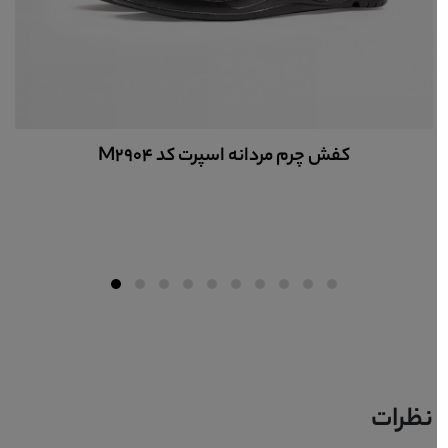
کفش چرم مردانه اسپرت کد M4800
نظرات