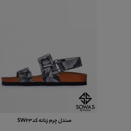
صندل چرم زنانه کدsw60