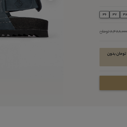
36
37
3
8,488,00 تومان
امکان خرید اقساطی در 4 قسط ماهیانه 1379300 تومان بدون