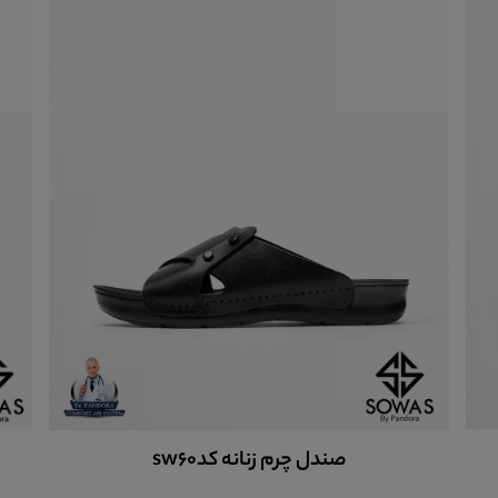
صندل چرم زنانه sw90