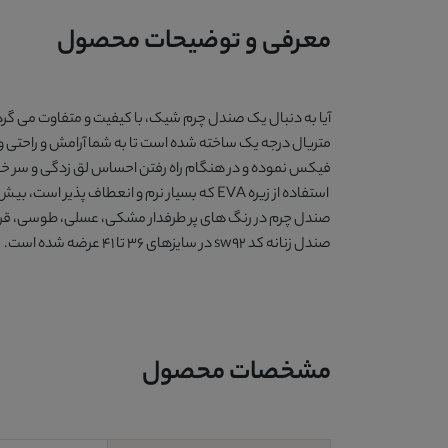
معرفی و توضیحات محصول
آیا به دنبال یک صندل چرم شیک، با کیفیت و متفاوت می گرد
متریال درجه یک ساخته شده است تا به شما آرامش و راحتی و
فیکس نموده و در هنگام راه رفتن احساس لق زدگی و سر خورد
استفاده از زیره EVA که بسیار نرم و انعطاف پذیر است، بیش از پیش پای شما را راحت نگه می دارد. وزن این محصول
صندل چرم در رنگ های پر طرفدار
مشکی، عسلی، طوسی، قرمز
صندل زنانه کد sw92
در سایزهای 36 تا 41 عرضه شده است.
مشخصات محصول