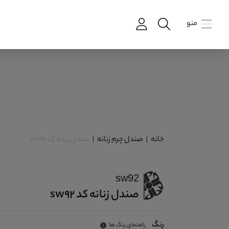
منو
خانه
|
صندل چرم زنانه
|
صندل زنانه کد sw92
sw92
صندل زنانه کد sw92
رنگ
راهنمای رنگ ها