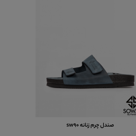
صندل چرم زنانه کدsw91
صن