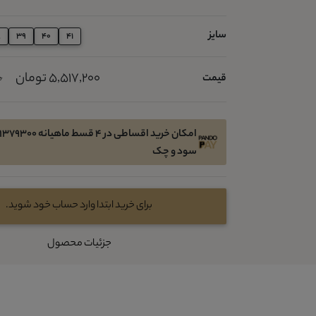
سایز
8
39
40
41
5,517,200 تومان
قیمت
0
سود و چک
برای خرید ابتدا وارد حساب خود شوید.
جزئیات محصول