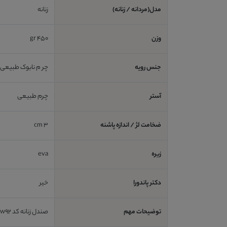
مدل(مردانه / زنانه)
زنانه
وزن
450 gr
جنس رویه
چر م نابوک طبیعی
آستر
چرم طبیعی
ضخامت لژ / اندازه پاشنه
3 cm
زیره
eva
دکتر پاندورا
خیر
توضیحات مهم
صندل زنانه کد sw92 بسیار سبک و راحت،مناسب برای پیاده روی و استفاده روزمزه ،مناسب برای فصل بهار و تابستان