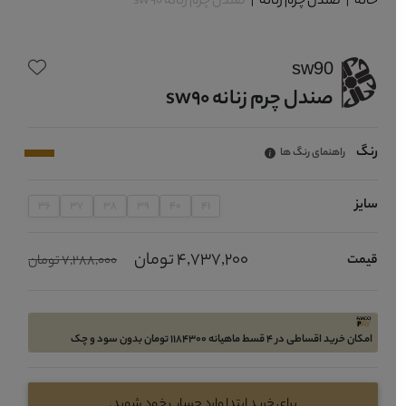
خانه
|
صندل چرم زنانه
|
صندل چرم زنانه sw90
sw90
صندل چرم زنانه sw90
رنگ
راهنمای رنگ ها
سایز
36
37
38
39
40
41
4,737,200 تومان
قیمت
7,288,000 تومان
امکان خرید اقساطی در 4 قسط ماهیانه 1184300 تومان بدون سود و چک
برای خرید ابتدا وارد حساب خود شوید.