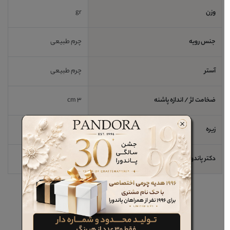
وزن
gr
جنس رویه
چرم طبیعی
آستر
چرم طبیعی
ضخامت لژ / اندازه پاشنه
3 cm
زیره
EVA
دکتر پاندورا
خیر