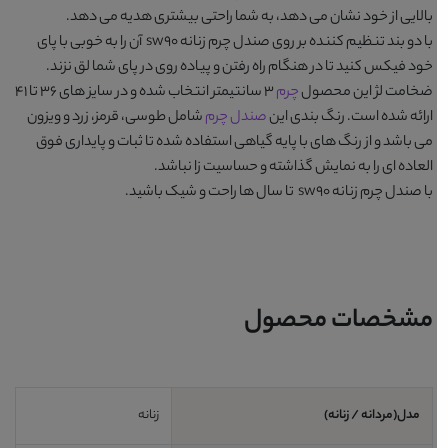
بالایی از خود نشان می دهد، به شما راحتی بیشتری هدیه می دهد.
با دو بند تنظیم کننده بر روی
صندل چرم زنانه sw90
آن را به خوبی با پای
خود فیکس کنید تا در هنگام راه رفتن و پیاده روی در پای شما لق نزند.
ضخامت لژ این محصول
چرم
3 سانتیمتر انتخاب شده و در سایز های 36 تا 41
ارائه شده است. رنگ بندی این
صندل چرم
شامل
طوسی، قرمز، زرد و ویزون
می باشد و از رنگ های با پایه گیاهی استفاده شده تا ثبات و پایداری فوق
العاده ای را به نمایش گذاشته و حساسیت زا نباشد.
با
صندل چرم زنانه sw90
تا سال ها راحت و شیک باشید.
مشخصات محصول
مدل(مردانه / زنانه)
زنانه