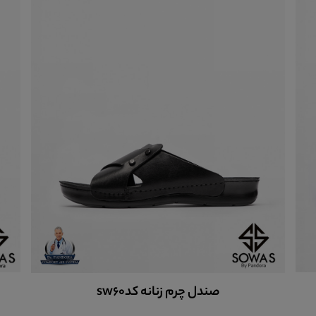
صندل چرم زنانه sw90