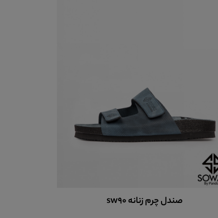
صندل چرم زنانه کدsw91
صن