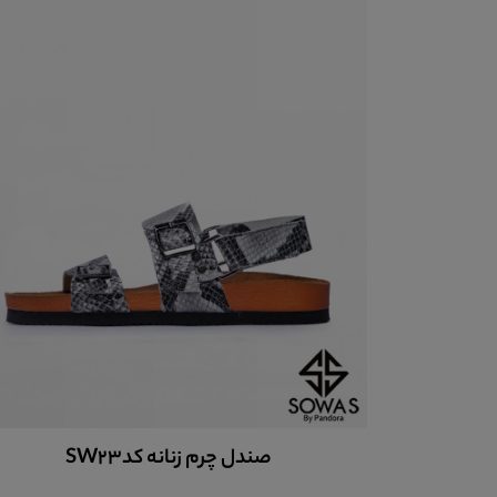
صندل چرم زنانه کدsw60