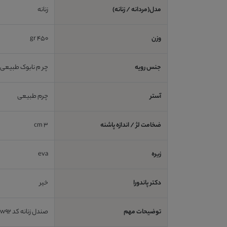
مدل(مردانه / زنانه)
زنانه
وزن
450 gr
جنس رویه
چر م نابوک طبیعی
آستر
چرم طبیعی
ضخامت لژ / اندازه پاشنه
3 cm
زیره
eva
دکتر پاندورا
خیر
توضیحات مهم
صندل زنانه کد sw92 بسیار سبک و راحت،مناسب برای پیاده روی و استفاده روزمزه ،مناسب برای فصل بهار و تابستان