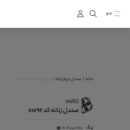
منو
خانه
|
صندل چرم زنانه
|
صندل زنانه کد sw92
sw92
صندل زنانه کد sw92
رنگ
راهنمای رنگ ها