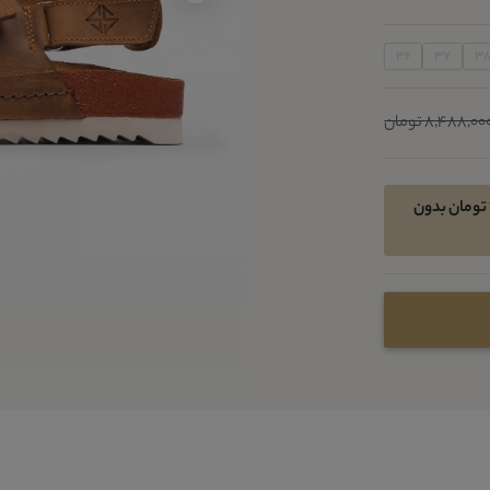
36
37
3
8,488,00 تومان
امکان خرید اقساطی در 4 قسط ماهیانه 1379300 تومان بدون