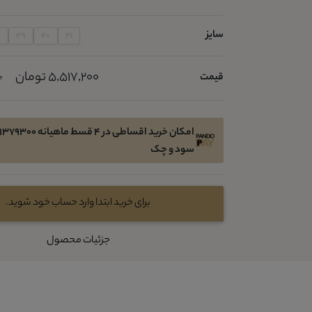
سایز
8
39
40
41
5,517,200 تومان
قیمت
0
سود و چک
برای خرید ابتدا وارد حساب خود شوید.
جزئیات محصول