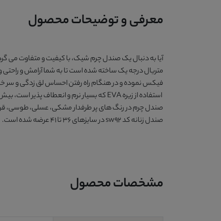
معرفی و توضیحات محصول
آیا به دنبال یک صندل چرم شیک، با کیفیت و متفاوت می گرد
متریال درجه یک ساخته شده است تا به شما آرامش و راحتی و
فیکس نموده و در هنگام راه رفتن احساس لق زدگی و سر خورد
استفاده از زیره EVA که بسیار نرم و انعطاف پذیر است، بیش از پیش پای شما را راحت نگه می دارد. وزن این محصول
صندل چرم در رنگ های پر طرفدار
مشکی، عسلی، طوسی، قرمز
صندل زنانه کد sw92
در سایزهای 36 تا 41 عرضه شده است.
مشخصات محصول