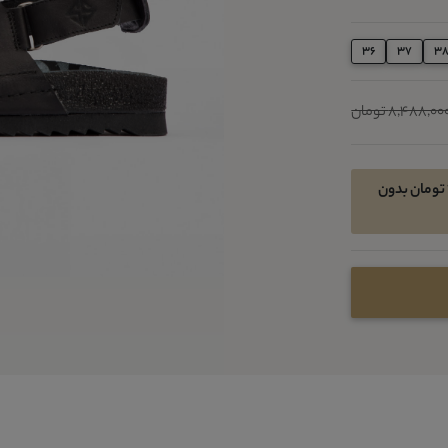
36
37
3
8,488,00 تومان
امکان خرید اقساطی در 4 قسط ماهیانه 1379300 تومان بدون