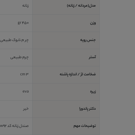
مدل(مردانه / زنانه)
زنانه
وزن
450 gr
جنس رویه
چر م نابوک طبیعی
آستر
چرم طبیعی
ضخامت لژ / اندازه پاشنه
3 cm
زیره
eva
دکتر پاندورا
خیر
توضیحات مهم
صندل زنانه کد sw92 بسیار سبک و راحت،مناسب برای پیاده روی و استفاده روزمزه ،مناسب برای فصل بهار و تابستان