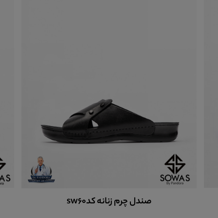
صندل چرم زنانه sw90