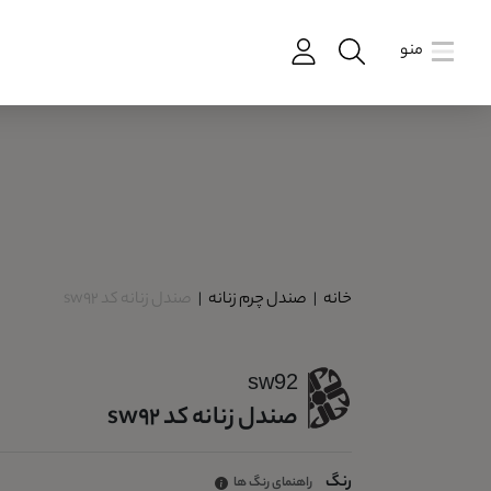
منو
خانه
|
صندل چرم زنانه
|
صندل زنانه کد sw92
sw92
صندل زنانه کد sw92
رنگ
راهنمای رنگ ها