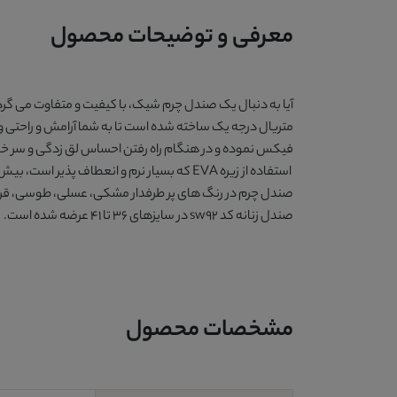
معرفی و توضیحات محصول
آیا به دنبال یک صندل چرم شیک، با کیفیت و متفاوت می گرد
متریال درجه یک ساخته شده است تا به شما آرامش و راحتی و
فیکس نموده و در هنگام راه رفتن احساس لق زدگی و سر خورد
استفاده از زیره EVA که بسیار نرم و انعطاف پذیر است، بیش از پیش پای شما را راحت نگه می دارد. وزن این محصول
صندل چرم در رنگ های پر طرفدار
مشکی، عسلی، طوسی، قرمز
صندل زنانه کد sw92
در سایزهای 36 تا 41 عرضه شده است.
مشخصات محصول