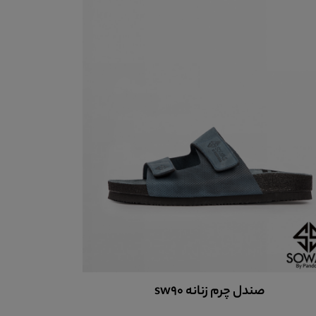
صندل چرم زنانه کدsw91
صن