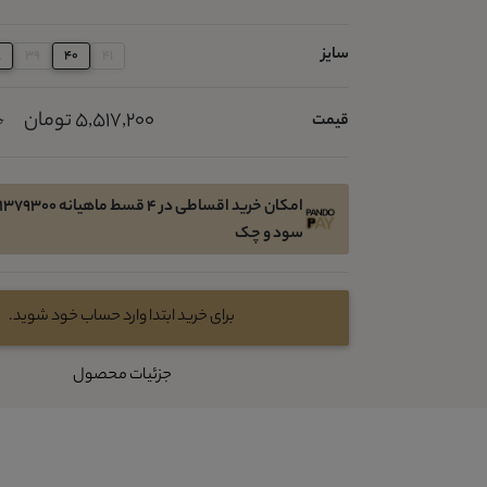
سایز
8
39
40
41
5,517,200 تومان
قیمت
0
سود و چک
برای خرید ابتدا وارد حساب خود شوید.
جزئیات محصول