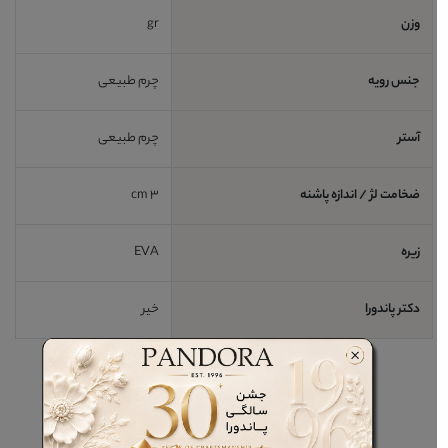
وزن
gr
جنس رویه
چرم طبیعی
آستر
چرم طبیعی
ضخامت لژ / اندازه پاشنه
3 cm
زیره
EVA
دکتر پاندورا
خیر