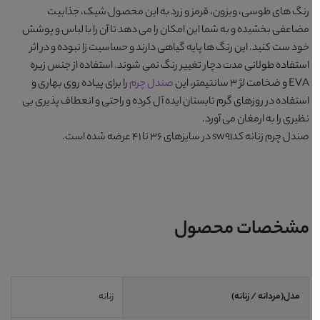
رنگ های
طوسی، ویزون، قرمز و زرد
به این محصول شیک، جذابیت
مضاعفی بخشیده و به شما این امکان را می دهد تا آن را با لباس و پوشش
خود ست کنید. این رنگ ها پایه گیاهی دارند و حساسیت زا نبوده و در اثر
استفاده طولانی مدت دچار تغییر رنگ نمی شوند. استفاده از جنس زیره
EVA و ضخامت لژ 3 سانتیمتر، این
صندل چرم
را برای پیاده روی بهاری و
استفاده در روزهای گرم تابستان ایده آل کرده و راحتی و انعطاف پذیری بی
نظیری را به ارمغان می آورد.
صندل چرم زنانه کدsw91
در سایزهای 36 تا 41 عرضه شده است.
مشخصات محصول
مدل(مردانه / زنانه)
زنانه