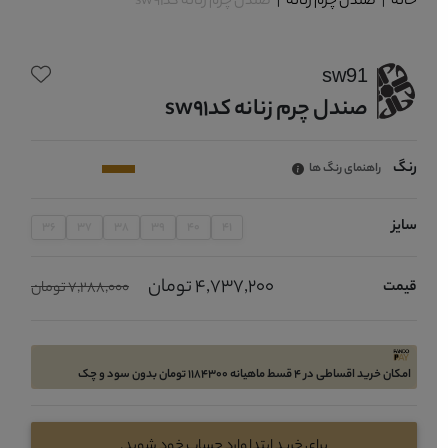
خانه
|
صندل چرم زنانه
|
صندل چرم زنانه کدsw91
sw91
صندل چرم زنانه کدsw91
رنگ
راهنمای رنگ ها
سایز
36
37
38
39
40
41
4,737,200 تومان
قیمت
7,288,000 تومان
امکان خرید اقساطی در 4 قسط ماهیانه 1184300 تومان بدون سود و چک
برای خرید ابتدا وارد حساب خود شوید.