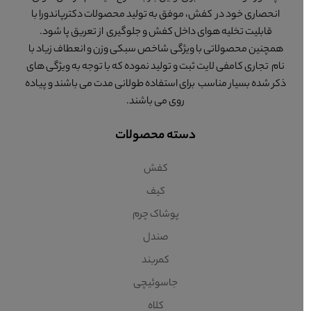
انحصاری خود در کفش، موفق به تولید محصولات دکترپاندورا با
قابلیت تخلیه هوای داخل کفش و جلوگیری از تعریق پا شود.
همچنین محصولاتی با ویژگی شاخص سبکی وزن و انعطاف زیاد با
نام تجاری کامفی لایت ثبت و تولید نموده که با توجه به ویژگی های
ذکر شده بسیار مناسب برای استفاده طولانی مدت می باشند و پیاده
روی می باشند.
دسته محصولات
کفش
کیف
پوشاک چرم
صندل
کمربند
جاسوئیچی
کلاه