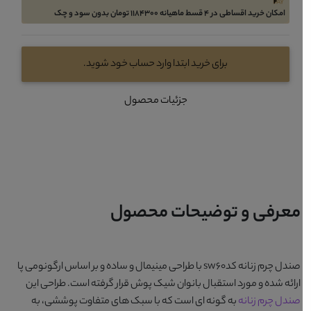
امکان خرید اقساطی در 4 قسط ماهیانه 1184300 تومان بدون سود و چک
برای خرید ابتدا وارد حساب خود شوید.
جزئیات محصول
معرفی و توضیحات محصول
صندل چرم زنانه کدsw60
با طراحی مینیمال و ساده و بر اساس ارگونومی پا
ارائه شده و مورد استقبال بانوان شیک پوش قرار گرفته است. طراحی این
صندل چرم زنانه
به گونه ای است که با سبک های متفاوت پوششی، به