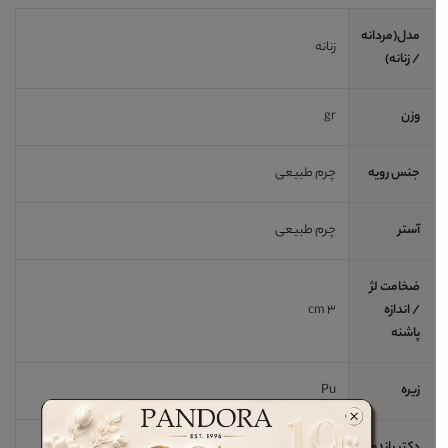
مدل(مردانه
زنانه
/ زنانه)
وزن
gr
جنس رویه
چرم طبیعی
آستر
چرم طبیعی
ضخامت لژ
/ اندازه
3 cm
پاشنه
زیره
Pu