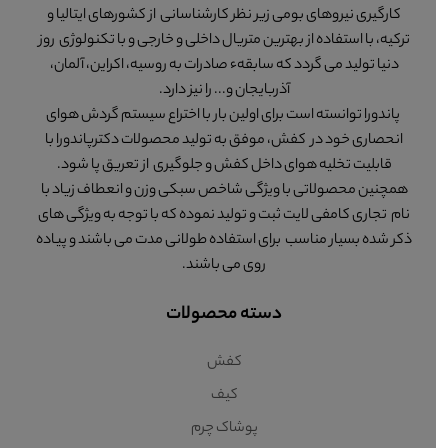
کارگیری نیروهای بومی زیر نظر کارشناسانی از کشورهای ایتالیا و
ترکیه، با استفاده از بهترین متریال داخلی و خارجی و با تکنولوژی روز
دنیا تولید می گردد که سابقهء صادرات به روسیه، اکراین، آلمان،
آذربایجان و... را نیز دارد.
پاندورا توانسته است برای اولین بار با اختراع سیستم گردش هوای
انحصاری خود در کفش، موفق به تولید محصولات دکترپاندورا با
قابلیت تخلیه هوای داخل کفش و جلوگیری از تعریق پا شود.
همچنین محصولاتی با ویژگی شاخص سبکی وزن و انعطاف زیاد با
نام تجاری کامفی لایت ثبت و تولید نموده که با توجه به ویژگی های
ذکر شده بسیار مناسب برای استفاده طولانی مدت می باشند و پیاده
روی می باشند.
دسته محصولات
کفش
کیف
پوشاک چرم