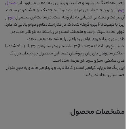
راحتی هماهنگ می شود و جذابیت و زیبایی را به ارمغان می آورد. این
صندل
چرم
از بهترین چرم طبیعی مرغوب و متریال درجه یک تهیه شده و در ساخت
آن ظرافت و دقت بی انتهایی به کار رفته است. در ساخت این محصول
چرم
از
زیره با کیفیت Pu بهره گرفته شده که در کنار استحکام و دوام بالایی که دارد،
فوق العاده سبک، راحت و منعطف است و برای استفاده طولانی مدت در
طول روز و پیاده روی، آرامش و راحتی را به شما هدیه می دهد.
صندل چرم زنانه کدsw60
با لژ 3 سانتیمتر و در سایزهای 36 تا 41 ارائه شده تا
حداکثر سایزهای پای زنان را پوشش دهد. این محصول چرم جذاب در رنگ
های
مشکی، سبز و سرمه ای
عرضه شده است.
این رنگ ها بر پایه گیاهی است و کاملا ثابت و پایدار می ماند و به هیچ عنوان
حساسیتی ایجاد نمی کند.
مشخصات محصول