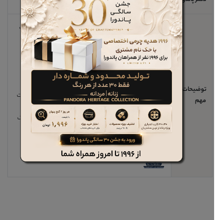
دکتر پاندورا
خیر
صندل
های سواس با رعایت استاندارد های ارگونومی پا و قالب
های طبی منحصر بفرد <دکتر پاندورا>
دارای زیره های بسیار سبک و منعطف،مجهز به کفی
چرم
طبیعی
،مناسب برای استفاده طولانی مدت
و پیاده وری بوده و ویژگی های خاص زیره، فشار از پاشنه پا و
همچنین زانو را کاهش داده و در نتیجه
توضیحات
مانع ایجاد کمردرد یا درد در ناحیه زانو می شود. سری محصولات
مهم
سواس زیر مجموعه تولیدات پاندورا
بوده و با استفاده از بهترین مواد اولیه و چرم طبیعی درجه یک
ساخته و در شعب و سایت پاندورا
عرضه می گردد.برای خرید این محصول کلیک کنید.