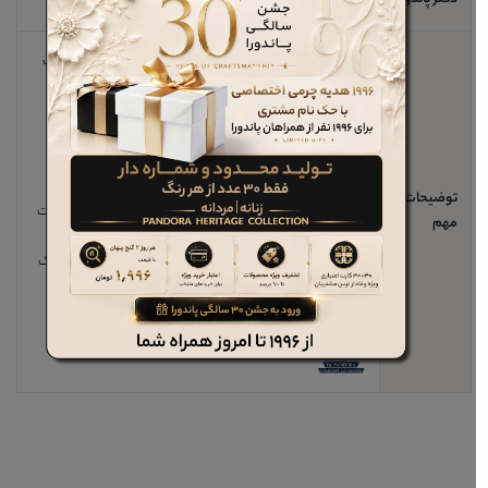
دکتر پاندورا
خیر
صندل
های سواس با رعایت استاندارد های ارگونومی پا و قالب
های طبی منحصر بفرد <دکتر پاندورا>
دارای زیره های بسیار سبک و منعطف،مجهز به کفی
چرم
طبیعی
،مناسب برای استفاده طولانی مدت
و پیاده وری بوده و ویژگی های خاص زیره، فشار از پاشنه پا و
همچنین زانو را کاهش داده و در نتیجه
توضیحات
مانع ایجاد کمردرد یا درد در ناحیه زانو می شود. سری محصولات
مهم
سواس زیر مجموعه تولیدات پاندورا
بوده و با استفاده از بهترین مواد اولیه و چرم طبیعی درجه یک
ساخته و در شعب و سایت پاندورا
عرضه می گردد.برای خرید این محصول کلیک کنید.