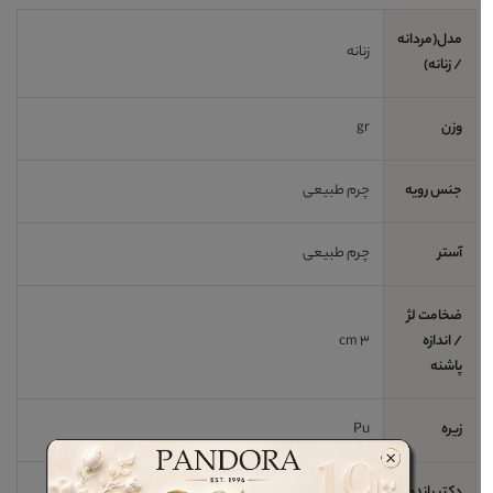
مدل(مردانه
زنانه
/ زنانه)
وزن
gr
جنس رویه
چرم طبیعی
آستر
چرم طبیعی
ضخامت لژ
/ اندازه
3 cm
پاشنه
زیره
Pu