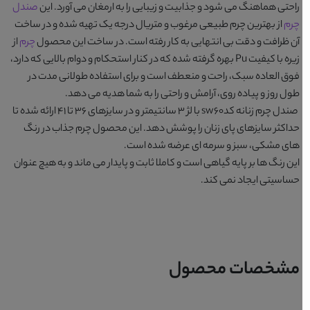
راحتی هماهنگ می شود و جذابیت و زیبایی را به ارمغان می آورد. این
صندل
چرم
از بهترین چرم طبیعی مرغوب و متریال درجه یک تهیه شده و در ساخت
آن ظرافت و دقت بی انتهایی به کار رفته است. در ساخت این محصول
چرم
از
زیره با کیفیت Pu بهره گرفته شده که در کنار استحکام و دوام بالایی که دارد،
فوق العاده سبک، راحت و منعطف است و برای استفاده طولانی مدت در
طول روز و پیاده روی، آرامش و راحتی را به شما هدیه می دهد.
صندل چرم زنانه کدsw60
با لژ 3 سانتیمتر و در سایزهای 36 تا 41 ارائه شده تا
حداکثر سایزهای پای زنان را پوشش دهد. این محصول چرم جذاب در رنگ
های
مشکی، سبز و سرمه ای
عرضه شده است.
این رنگ ها بر پایه گیاهی است و کاملا ثابت و پایدار می ماند و به هیچ عنوان
حساسیتی ایجاد نمی کند.
مشخصات محصول