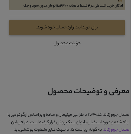
امکان خرید اقساطی در 4 قسط ماهیانه 1184300 تومان بدون سود و چک
برای خرید ابتدا وارد حساب خود شوید.
جزئیات محصول
معرفی و توضیحات محصول
صندل چرم زنانه کدsw60
با طراحی مینیمال و ساده و بر اساس ارگونومی پا
ارائه شده و مورد استقبال بانوان شیک پوش قرار گرفته است. طراحی این
صندل چرم زنانه
به گونه ای است که با سبک های متفاوت پوششی، به