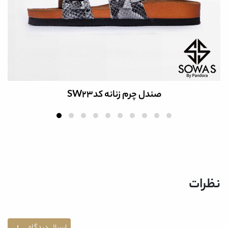
صندل چرم زنانه کدSW23
نظرات