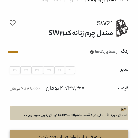
خانه
|
صندل چرم زنانه
|
صندل چرم زنانه کدSW21
SW21
صندل چرم زنانه کدSW21
رنگ
راهنمای رنگ ها
سایز
36
37
38
39
40
41
4,737,200 تومان
قیمت
7,288,000 تومان
امکان خرید اقساطی در 4 قسط ماهیانه 1184300 تومان بدون سود و چک
برای خرید ابتدا وارد حساب خود شوید.