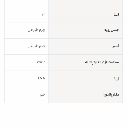
وزن
gr
جنس رویه
چرم طبیعی
آستر
چرم طبیعی
ضخامت لژ / اندازه پاشنه
3 cm
زیره
EVA
دکتر پاندورا
خیر