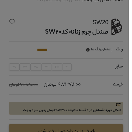
خانه
|
صندل چرم زنانه
|
صندل چرم زنانه کدSW20
SW20
صندل چرم زنانه کدSW20
رنگ
راهنمای رنگ ها
سایز
36
37
38
39
40
41
4,737,200 تومان
قیمت
7,288,000 تومان
امکان خرید اقساطی در 4 قسط ماهیانه 1184300 تومان بدون سود و چک
برای خرید ابتدا وارد حساب خود شوید.