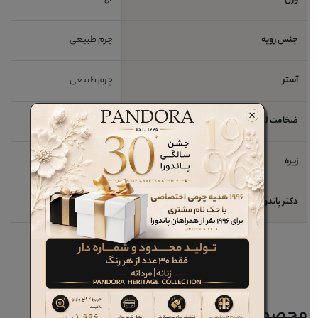
وزن
gr
جنس رویه
چرم طبیعی
آستر
چرم طبیعی
ضخامت لژ / اندازه پاشنه
3 cm
زیره
EVA
دکتر پاندورا
خیر
محصولات مرتبط