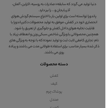
دنیا تولید می گردد که سابقهء صادرات به روسیه، اکراین، آلمان،
آذربایجان و... را نیز دارد.
پاندورا توانسته است برای اولین بار با اختراع سیستم گردش هوای
انحصاری خود در کفش، موفق به تولید محصولات دکترپاندورا با
قابلیت تخلیه هوای داخل کفش و جلوگیری از تعریق پا شود.
همچنین محصولاتی با ویژگی شاخص سبکی وزن و انعطاف زیاد با
نام تجاری کامفی لایت ثبت و تولید نموده که با توجه به ویژگی های
ذکر شده بسیار مناسب برای استفاده طولانی مدت می باشند و پیاده
روی می باشند.
دسته محصولات
کفش
کیف
پوشاک چرم
صندل