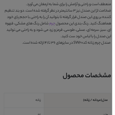
منعطف است و راحتی و آرامش را برای شما به ارمغان می آورد.
ضخامت لژ این صندل نیز 3 سانتیمتر در نظر گرفته شده است. دو بند تنظیم
کننده بر روی این صندل قرار گرفته تا بتوانید آن را به راحتی با حجم پای خود
هماهنگ کنید. رنگ بندی این محصول
چرم
شامل رنگ های
مشکی، قهوه
ای، سبز، سرمه ای، عسلی، طوسی، قرمز و زرد
می شود و به راحتی می توانید
این صندل را با لباس خود ست کنید.
صندل چرم زنانه کدSW20
در سایزهای 36 تا 41 ارائه شده است.
مشخصات محصول
مدل(مردانه / زنانه)
زنانه