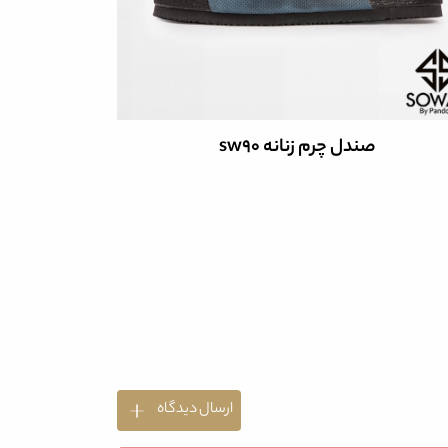
صندل چرم زنانه sw90
صن
ارسال دیدگاه