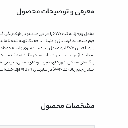
معرفی و توضیحات محصول
صندل چرم زنانه کدSW20
با طراحی جذاب و در طیف رنگی گس
چرم طبیعی مرغوب بازار و متریال درجه یک تهیه شده تا ماند
زیره با جنس EVA این صندل را برای پیاده روی و استفاده طولانی مدت در طول روز ایده آل کرده است چون بسیار نرم و منعطف است و راحتی و آرامش را برای شما به ارمغان می آورد.
ضخامت لژ این صندل نیز 3 سانتیمتر در نظر گرفته شده است. دو بند تنظیم کننده بر روی این صندل قرار گرفته تا بتوانید آن را به راحتی با حجم پای خود هماهنگ کنید. رنگ بندی این محصول
رنگ های
مشکی، قهوه ای، سبز، سرمه ای، عسلی، طوسی، قرم
صندل چرم زنانه کدSW20
در سایزهای 36 تا 41 ارائه شده است.
مشخصات محصول