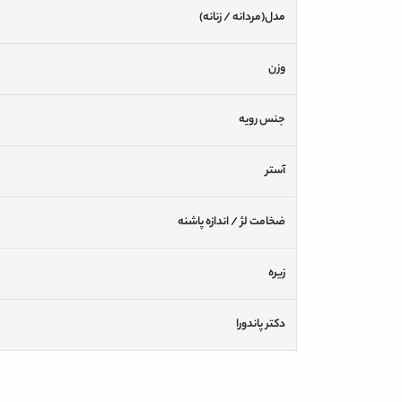
مدل(مردانه / زنانه)
وزن
جنس رویه
آستر
ضخامت لژ / اندازه پاشنه
زیره
دکتر پاندورا