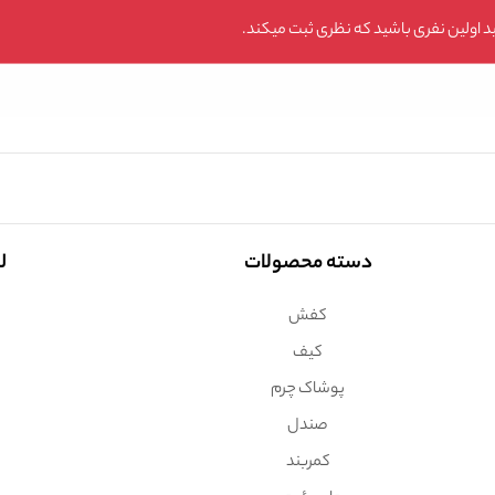
 اولین نفری باشید که نظری ثبت میکند.
دسته محصولات
ل
کفش
کیف
پوشاک چرم
صندل
کمربند