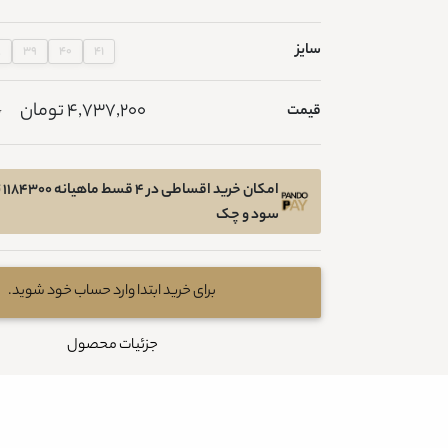
سایز
8
39
40
41
4,737,200 تومان
قیمت
0
امک
سود و چک
برای خرید ابتدا وارد حساب خود شوید.
جزئیات محصول