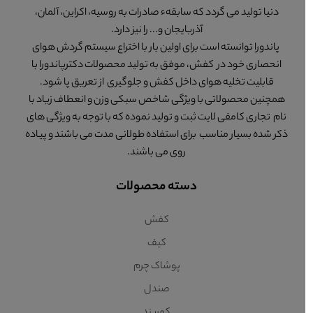
دنیا تولید می گردد که سابقهء صادرات به روسیه، اکراین، آلمان،
آذربایجان و... را نیز دارد.
پاندورا توانسته است برای اولین بار با اختراع سیستم گردش هوای
انحصاری خود در کفش، موفق به تولید محصولات دکترپاندورا با
قابلیت تخلیه هوای داخل کفش و جلوگیری از تعریق پا شود.
همچنین محصولاتی با ویژگی شاخص سبکی وزن و انعطاف زیاد با
نام تجاری کامفی لایت ثبت و تولید نموده که با توجه به ویژگی های
ذکر شده بسیار مناسب برای استفاده طولانی مدت می باشند و پیاده
روی می باشند.
دسته محصولات
کفش
کیف
پوشاک چرم
صندل