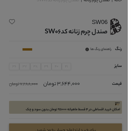
خانه
|
صندل چرم زنانه
|
صندل چرم زنانه کدSW06
SW06
صندل چرم زنانه کدSW06
رنگ
راهنمای رنگ ها
سایز
36
37
38
39
40
41
3,644,000 تومان
قیمت
7,288,000 تومان
امکان خرید اقساطی در 4 قسط ماهیانه 911000 تومان بدون سود و چک
برای خرید ابتدا وارد حساب خود شوید.