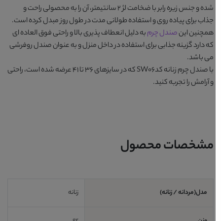
شده و جنس زیره رابر با ضخامت لژ 2 سانتیمتر، آن را به محصولی راحت و
جذاب برای پیاده روی و استفاده طولانی مدت در طول روز مبدل کرده است.
همچنین این
صندل چرم
به دلیل انعطاف پذیری بالا و راحتی فوق العاده ای
که دارد گزینه جذابی برای استفاده در داخل منزل و به عنوان صندل روفرشی
می باشد.
با
صندل چرم زنانه کدSW06
که در سایزهای 36 تا 41 عرضه شده است، راحتی
و آرامش را تجربه کنید.
مشخصات محصول
مدل(مردانه / زنانه)
زنانه