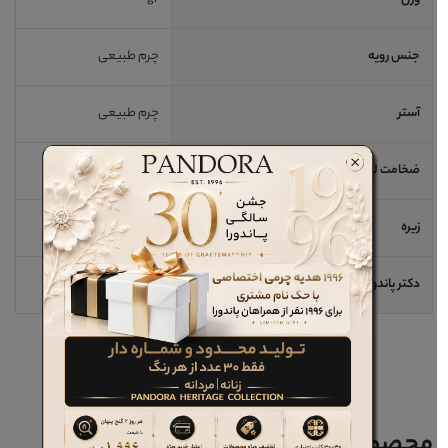
وزن
gr
جنس رویه
چرم طبیعی
آستر
چرم طبیعی
ضخامت لژ / اندازه پاشنه
0 cm
زیره
رابر
دکتر پاندورا
خیر
محصولات مرتبط