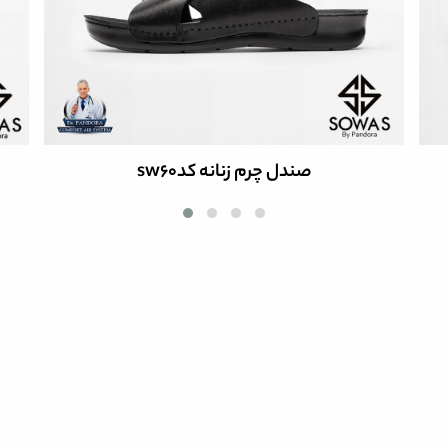
صندل چرم زنانه کدsw60