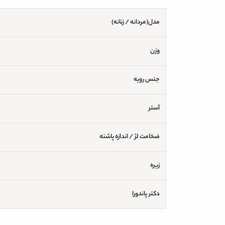
مدل(مردانه / زنانه)
وزن
جنس رویه
آستر
ضخامت لژ / اندازه پاشنه
زیره
دکتر پاندورا