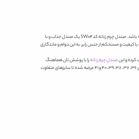
 باشد.
صندل چرم زنانه کدSW04
یک صندل جذاب و با
 کیفیت و مستحکم از جنس رابر، به این دوام و ماندگاری
 کرده و این
صندل چرم زنانه
را با پوشش تان هماهنگ
کنید. این رنگ ها پایه گیاهی دارند و کاملا ثابت و پایدار بوده و به هیچ عنوان برای پوست انسان ایجاد حساسیت نمی کنند. همچنین در سایزهای 36، 37، 38، 39، 40 و 41 عرضه شده تا سایزهای متفاوت