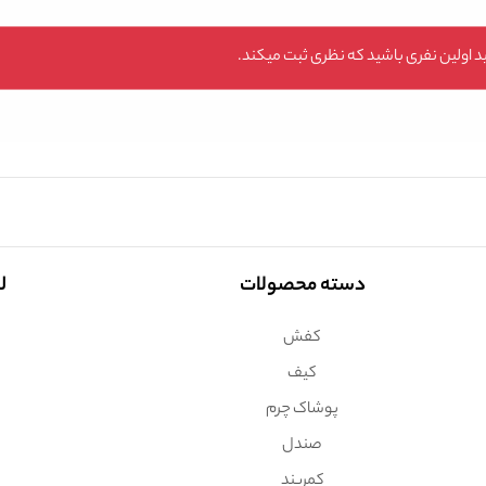
 اولین نفری باشید که نظری ثبت میکند.
دسته محصولات
ل
کفش
کیف
پوشاک چرم
صندل
کمربند