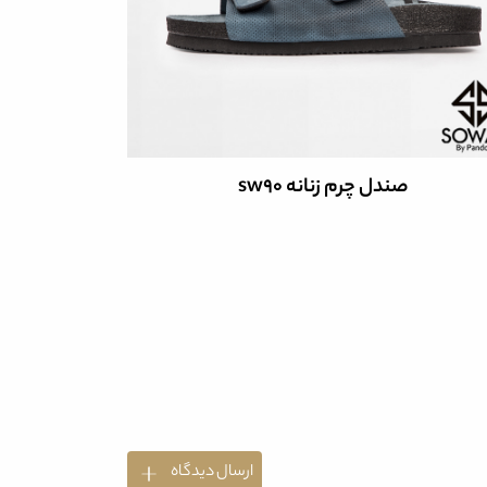
صندل چرم زنانه sw90
صن
ارسال دیدگاه