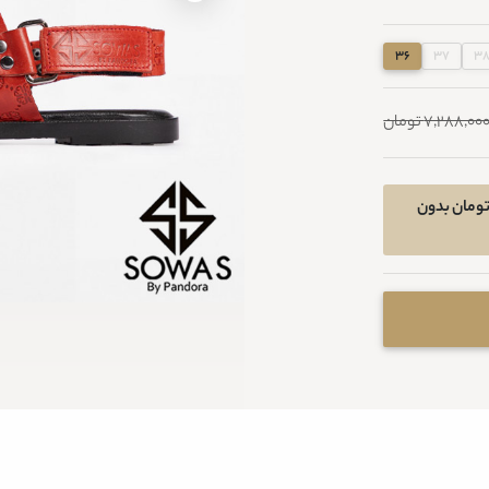
36
37
3
7,288,00 تومان
ان خرید اقساطی در 4 قسط ماهیانه 1184300 تومان بدون