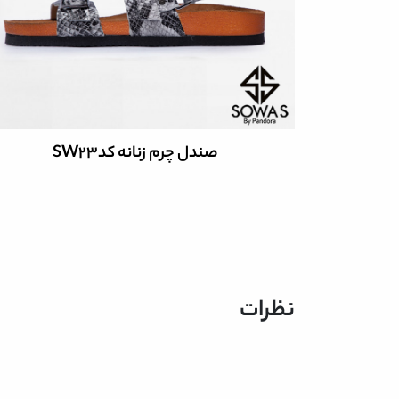
صندل چرم زنانه کدSW23
نظرات