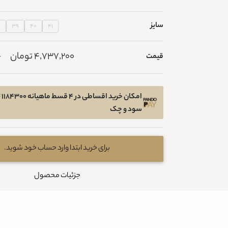
سایز
8
39
40
41
4,737,200 تومان
قیمت
0
امک
سود و چک
برای خرید ابتدا وارد حساب خود شوید.
جزئیات محصول