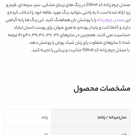
صندل چرم زنانه کدSW04
در رنگ های زیبای
مشکی، سبز، سرمه ای، قرمز و
زرد
ارائه شده است تا به راحتی بتوانید رنگ مورد علاقه خود را انتخاب کرده و
این
صندل چرم زنانه
را با پوشش تان هماهنگ کنید. این رنگ ها پایه گیاهی
دارند و کاملا ثابت و پایدار بوده و به هیچ عنوان برای پوست انسان ایجاد
حساسیت نمی کنند. همچنین در سایزهای 36، 37، 38، 39، 40 و 41 عرضه
شده تا سایزهای متفاوت پای زنان شیک پوش را پوشش دهد.
با
صندل چرم زنانه کدSW04
جذابیت و زیبایی را تجربه کنید.
مشخصات محصول
مدل(مردانه / زنانه)
زنانه