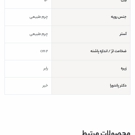
وزن
gr
جنس رویه
چرم طبیعی
آستر
چرم طبیعی
ضخامت لژ / اندازه پاشنه
2 cm
زیره
رابر
دکتر پاندورا
خیر
محصولات مرتبط