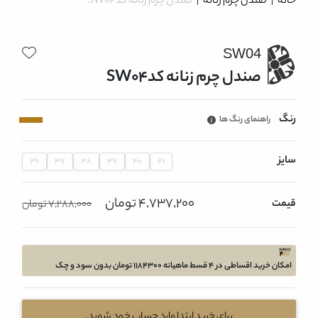
خانه
|
صندل چرم زنانه
|
صندل چرم زنانه کدSW04
SW04
صندل چرم زنانه کدSW04
رنگ
راهنمای رنگ ها
سایز
36
37
38
39
40
41
4,737,200 تومان
قیمت
7,288,000 تومان
امکان خرید اقساطی در 4 قسط ماهیانه 1184300 تومان بدون سود و چک
برای خرید ابتدا وارد حساب خود شوید.