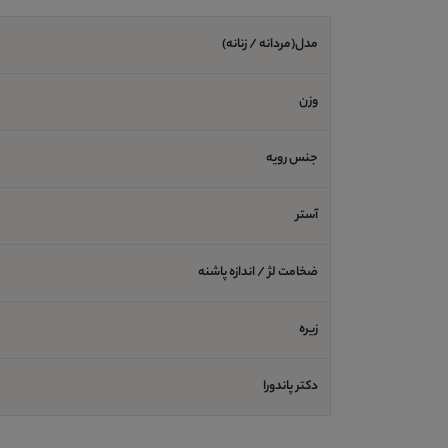
مدل(مردانه / زنانه)
وزن
جنس رویه
آستر
ضخامت لژ / اندازه پاشنه
زیره
دکتر پاندورا