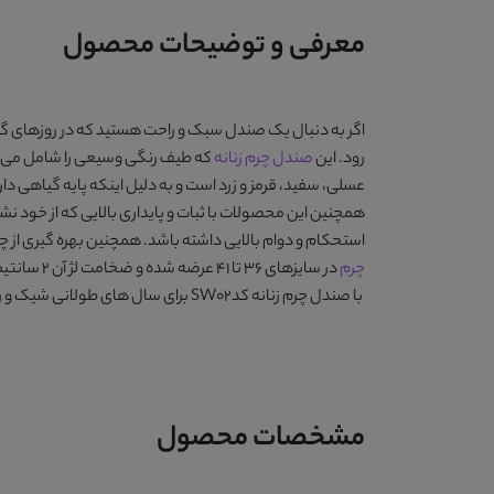
معرفی و توضیحات محصول
اگر به دنبال یک صندل سبک و راحت هستید که در روزهای گرم ب
رود. این
صندل چرم زنانه
که طیف رنگی وسیعی را شامل می شود
عسلی، سفید، قرمز و زرد
است و به دلیل اینکه پایه گیاهی دا
همچنین این محصولات با ثبات و پایداری بالایی که از خود نش
استحکام و دوام بالایی داشته باشد. همچنین بهره گیری از 
چرم
در سایزهای 36 تا 41 عرضه شده و ضخامت لژ آن 2 سانتیمتر می باشد.
با
صندل چرم زنانه کدSW02
برای سال های طولانی شیک و را
مشخصات محصول