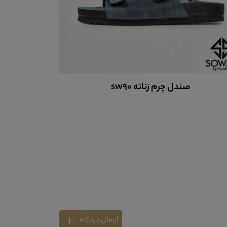
صندل چرم زنانه sw90
صن
ارسال دیدگاه