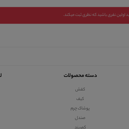
 اولین نفری باشید که نظری ثبت میکند.
دسته محصولات
ل
کفش
کیف
پوشاک چرم
صندل
کمربند