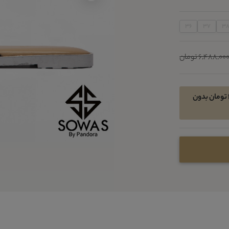
36
37
3
6,488,00 تومان
امکان خرید اقساطی در 4 قسط ماهیانه 1054300 تومان بدون