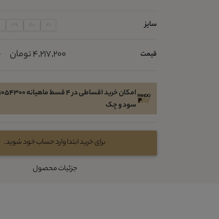
سایز
8
39
40
41
4,217,200 تومان
قیمت
0
سود و چک
برای خرید ابتدا وارد حساب خود شوید.
جزئیات محصول