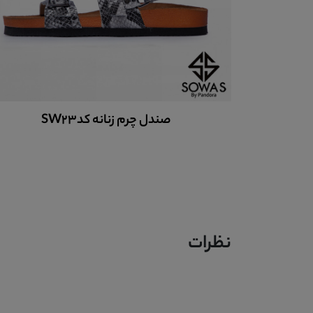
صندل چرم زنانه کدSW23
نظرات