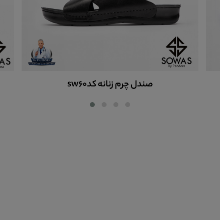
صندل چرم زنانه کدsw60