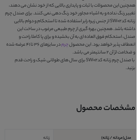
همچنین این محصولات با ثبات و پایداری بالایی که از خود نشان می دهند،
تغییر رنگ نداده و به اشیاء مجاور خود رنگ دهی نمی کنند. برای
صندل چرم
زنانه کدSW02
از جنس زیره رابر استفاده شده تا استحکام و دوام بالایی
داشته باشد. همچنین بهره گیری از چرم طبیعی مرغوب در ساخت این
صندل، استحکام فوق العاده ای به آن بخشیده و برای پا کاملا راحت و
انعطاف پذیر خواهد بود. این محصول
چرم
در سایزهای 36 تا 41 عرضه شده
و ضخامت لژ آن 2 سانتیمتر می باشد.
با
صندل چرم زنانه کدSW02
برای سال های طولانی شیک و راحت قدم
بزنید.
مشخصات محصول
مدل(مردانه / زنانه)
زنانه