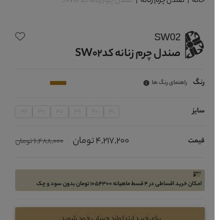
خانه
|
صندل چرم زنانه
|
صندل چرم زنانه کدSW02
SW02
صندل چرم زنانه کدSW02
رنگ
راهنمای رنگ ها
سایز
36
37
38
39
40
41
4,217,200 تومان
قیمت
6,488,000 تومان
امکان خرید اقساطی در 4 قسط ماهیانه 1054300 تومان بدون سود و چک
برای خرید ابتدا وارد حساب خود شوید.