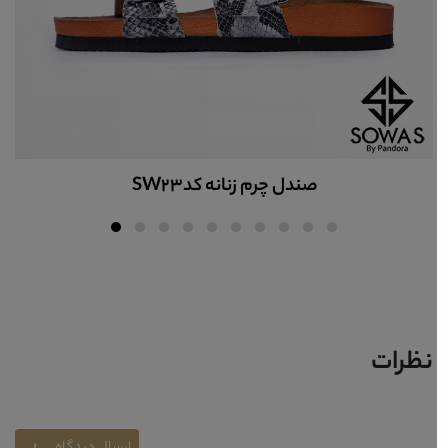
نه کدSW23
صندل چرم زنان
نظرات