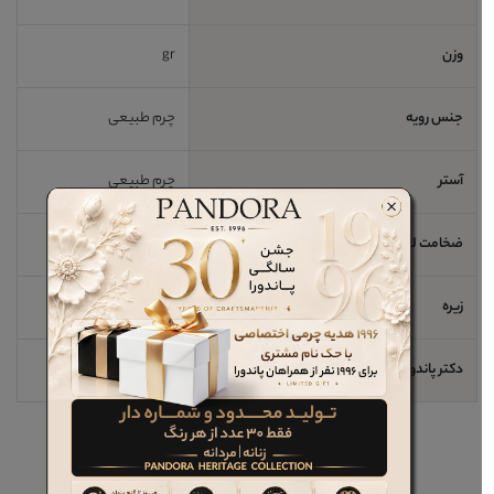
وزن
gr
جنس رویه
چرم طبیعی
آستر
چرم طبیعی
ضخامت لژ / اندازه پاشنه
2 cm
زیره
رابر
دکتر پاندورا
خیر