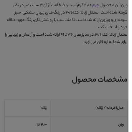
وزن این محصول
چرم
480 گرم است و ضخامت لژ آن 3 سانتیمتر در نظر
گرفته شده است.
صندل زنانه کد sw61
در رنگ های زیبای
مشکی، سبز،
سرمه ای و ویزون
ارائه شده است تا متناسب با پوشش تان، رنگ مورد علاقه
خود را انتخاب کنید.
صندل زنانه کد sw61
در سایز های 36 تا 41 ارائه شده است و آرامش و زیبایی را
برای شما به ارمغان می آورد.
مشخصات محصول
مدل(مردانه / زنانه)
زنانه
وزن
480 gr