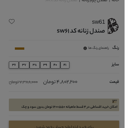
خانه
|
صندل چرم زنانه
|
صندل زنانه کد sw61
sw61
صندل زنانه کد sw61
رنگ
راهنمای رنگ ها
سایز
36
37
38
39
40
41
4,802,200 تومان
قیمت
7,388,000 تومان
امکان خرید اقساطی در 4 قسط ماهیانه 1200550 تومان بدون سود و چک
برای خرید ابتدا وارد حساب خود شوید.