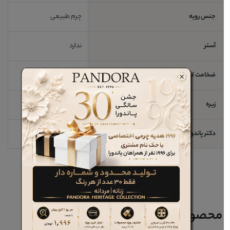
جنس رویه
چرم طبیعی
آستر
ندارد
ضخامت لژ / اندازه پاشنه
3 cm
زیره
EVA
دکتر پاندورا
خیر
محصولات مرتبط