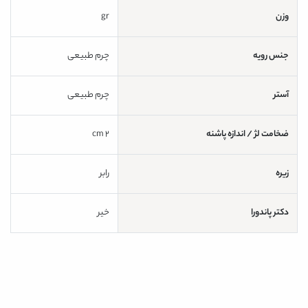
وزن
gr
جنس رویه
چرم طبیعی
آستر
چرم طبیعی
ضخامت لژ / اندازه پاشنه
2 cm
زیره
رابر
دکتر پاندورا
خیر