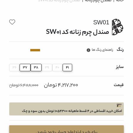
خانه
|
صندل چرم زنانه
|
صندل چرم زنانه کد SW01
SW01
صندل چرم زنانه کد SW01
رنگ
راهنمای رنگ ها
سایز
36
37
38
39
40
41
4,217,200 تومان
قیمت
6,488,000 تومان
امکان خرید اقساطی در 4 قسط ماهیانه 1054300 تومان بدون سود و چک
برای خرید ابتدا وارد حساب خود شوید.