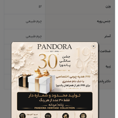
وزن
gr
جنس رویه
چرم طبیعی
آستر
چرم طبیعی
ضخامت لژ / اندازه پاشنه
2 cm
زیره
رابر
دکتر پاندورا
خیر