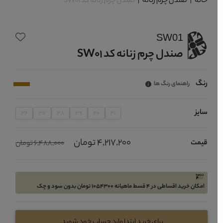
خانه
|
صندل چرم زنانه
|
صندل چرم زنانه کد SW01
SW01
صندل چرم زنانه کد SW01
رنگ
راهنمای رنگ ها
سایز
36
37
38
39
40
41
4,217,200 تومان
قیمت
6,488,000 تومان
امکان خرید اقساطی در 4 قسط ماهیانه 1054300 تومان بدون سود و چک
برای خرید ابتدا وارد حساب خود شوید.