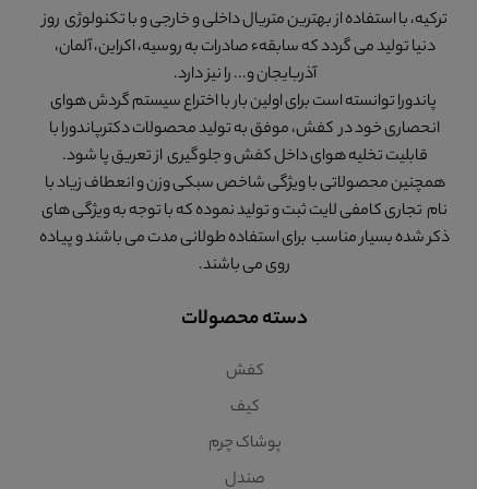
ترکیه، با استفاده از بهترین متریال داخلی و خارجی و با تکنولوژی روز
دنیا تولید می گردد که سابقهء صادرات به روسیه، اکراین، آلمان،
آذربایجان و... را نیز دارد.
پاندورا توانسته است برای اولین بار با اختراع سیستم گردش هوای
انحصاری خود در کفش، موفق به تولید محصولات دکترپاندورا با
قابلیت تخلیه هوای داخل کفش و جلوگیری از تعریق پا شود.
همچنین محصولاتی با ویژگی شاخص سبکی وزن و انعطاف زیاد با
نام تجاری کامفی لایت ثبت و تولید نموده که با توجه به ویژگی های
ذکر شده بسیار مناسب برای استفاده طولانی مدت می باشند و پیاده
روی می باشند.
دسته محصولات
کفش
کیف
پوشاک چرم
صندل