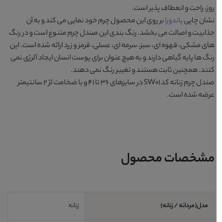
روز، راحت و انعطاف پذیر است.
نشان چاپی
پاندورا
بر روی این محصول
چرم
خود نمایی می کند و به آن
جذابیت و اصالت می بخشد. رنگ بندی این صندل چرم متنوع است و در رنگ
های
مشکی، قهوه ای، سبز، سرمه ای، عسلی، قرمز و زرد
ارائه شده است. این
رنگ ها پایه گیاهی دارند و به هیچ عنوان برای پوست انسان ایجاد آلرژی نمی
کنند. همچنین ثابت هستند و تغییر رنگ نمی دهند.
صندل چرم زنانه کد SW01
در سایزهای 36 تا 41 و با ضخامت لژ 2 سانتیمتر
عرضه شده است.
مشخصات محصول
مدل(مردانه / زنانه)
زنانه