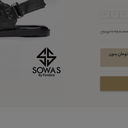
40
41
42
7,988,00 تومان
کان خرید اقساطی در 4 قسط ماهیانه 1298050 تومان بدون