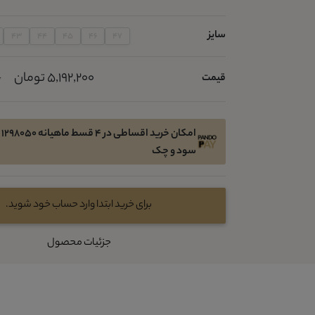
سایز
43
44
45
46
47
5,192,200 تومان
قیمت
0
ام
سود و چک
برای خرید ابتدا وارد حساب خود شوید.
جزئیات محصول