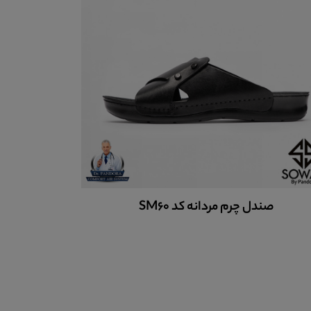
 SM60
صندل چرم مردانه کدSM30