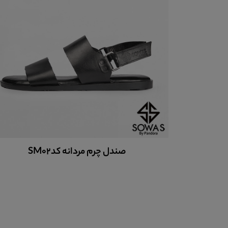
صندل چرم مردانه کدSM02
صندل چ