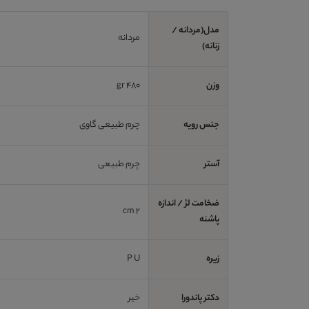
مدل(مردانه /
مردانه
زنانه)
وزن
480 gr
جنس رویه
چرم طبیعی گاوی
آستر
چرم طبیعی
ضخامت لژ / اندازه
2 cm
پاشنه
زیره
P U
دکتر پاندورا
خیر