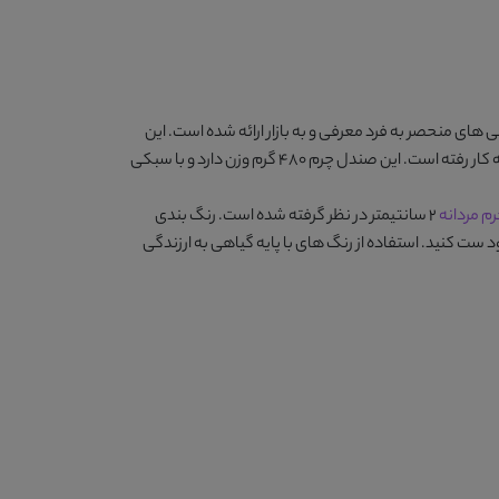
ی های منحصر به فرد معرفی و به بازار ارائه شده است. این
دارای دوام و ماندگاری بالایی است چون از چرم گاوی مرغوب و متریال درجه یک بهره برده و زیره P U که استحکام زیادی دارد در آن به کار رفته است. این صندل چرم 480 گرم وزن دارد و با سبکی
م مردانه
2 سانتیمتر در نظر گرفته شده است. رنگ بندی
د ست کنید. استفاده از رنگ های با پایه گیاهی به ارزندگی