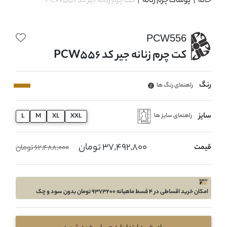
خانه
|
پوشاک چرم زنانه
|
کت چرم زنانه جیر کد PCW556
PCW556
کت چرم زنانه جیر کد PCW556
رنگ
راهنمای رنگ ها
سایز
راهنمای سایز ها
L
M
XL
XXL
37,492,800 تومان
قیمت
62,488,000 تومان
امکان خرید اقساطی در 4 قسط ماهیانه 9373200 تومان بدون سود و چک