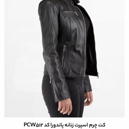
کت چرم اسپرت زنانه پاندورا کد PCW512