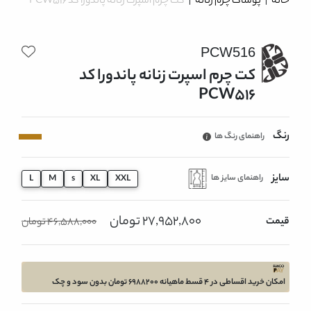
خانه
|
پوشاک چرم زنانه
|
کت چرم اسپرت زنانه پاندورا کد PCW516
PCW516
کت چرم اسپرت زنانه پاندورا کد
PCW516
رنگ
راهنمای رنگ ها
سایز
راهنمای سایز ها
L
M
s
XL
XXL
27,952,800 تومان
قیمت
46,588,000 تومان
امکان خرید اقساطی در 4 قسط ماهیانه 6988200 تومان بدون سود و چک