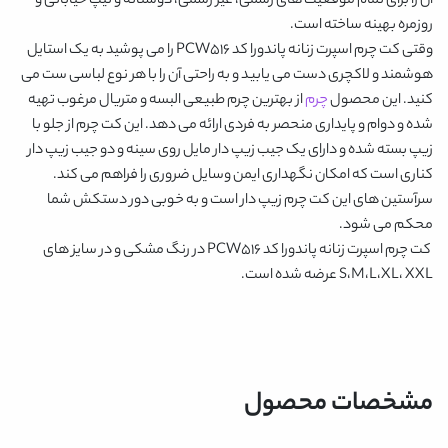
آن را برای تمام موقعیت های رسمی، غیر رسمی، دوستانه و تیپ خیابانی و
روزمره بهینه ساخته است.
وقتی
کت چرم اسپرت زنانه پاندورا کد PCW516
را می پوشید به یک استایل
هوشمند و لاکچری دست می یابید و به راحتی آن را با هر نوع لباسی ست می
کنید. این محصول
چرم
از بهترین چرم طبیعی البسه و متریال مرغوب تهیه
شده و دوام و پایداری منحصر به فردی ارائه می دهد. این کت چرم از جلو با
زیپ بسته شده و دارای یک جیب زیپ دار مایل روی سینه و دو جیب زیپ دار
کناری است که امکان نگهداری ایمن وسایل ضروری را فراهم می کند.
سرآستین های این کت چرم زیپ دار است و به خوبی دور دستکش شما
محکم می شود.
کت چرم اسپرت زنانه پاندورا کد PCW516
در رنگ مشکی و در سایز های
S،M،L،XL، XXL عرضه شده است.
مشخصات محصول