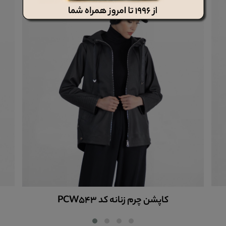
کاپشن چرم زنانه کد PCW543