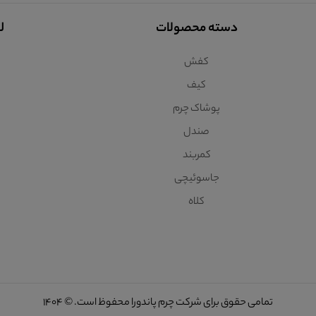
دسته محصولات
ل
کفش
کیف
پوشاک چرم
صندل
کمربند
جاسوئیچی
کلاه
تمامی حقوق برای شرکت چرم پاندورا محفوظ است. © 1404