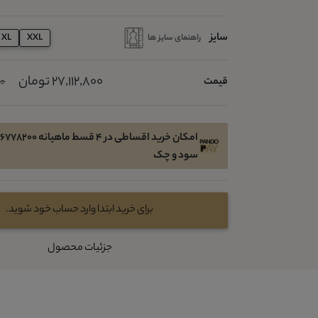
سایز
راهنمای سایز ها
XL
XXL
27,112,800 تومان
قیمت
00
سود و چک
برای خرید ابتدا وارد حساب خود شوید.
جزئیات محصول