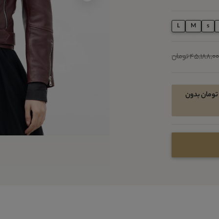
L
M
s
45,188,0 تومان
امکان خرید اقساطی در 4 قسط ماهیانه 6778200 تومان بدون