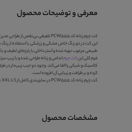
معرفی و توضیحات محصول
کت چرم زنانه کد PCW555
تلفیقی بی‌نقص از طراحی مدرن
این کت در دو رنگ خاص
مشکی
و
زرشکی
با استفاده از رنگ 
طبیعی مرغوب تهیه شده و آستر داخلی با پارچه‌ای لطیف و باکی
فرم کلی این
کت چرم
اندامی و زنانه طراحی شده و با زیپ سر
کلاسیک و شیکی را القا می‌کند. وجود دو جیب زیپ‌دار در طر
کرده و بر ظرافت و زیبایی آن افزوده است.
کت چرم زنانه کد PCW555
در سایزبندی کامل از S تا XXL عرضه می‌شود و برای بانوانی که به‌دنبال استایلی شیک، باکیفیت و خاص هستند، انتخابی ایده‌آل به شمار می‌رود.
مشخصات محصول