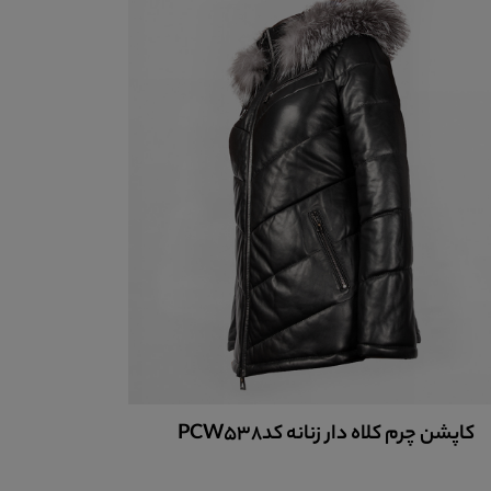
کاپشن چرم کلاه دار زنانه کدPCW538
کاپشن چرم 