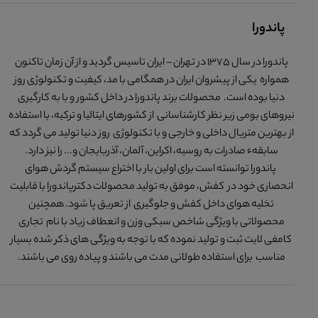
پاندورا
پاندورا در سال 1375 در تهران - ایران تاسیس گردید و از آن زمان تاکنون
همواره یکی از پیشروان ایران در همگامی با مد، کیفیت و تکنولوژی روز
دنیا بوده است. محصولات برند پاندورا در داخل کشور و با به کارگیری
نیروهای بومی زیر نظر کارشناسانی از کشورهای ایتالیا و ترکیه، با استفاده
از بهترین متریال داخلی و خارجی و با تکنولوژی روز دنیا تولید می گردد که
سابقهء صادرات به روسیه، اکراین، آلمان، آذربایجان و... را نیز دارد.
پاندورا توانسته است برای اولین بار با اختراع سیستم گردش هوای
انحصاری خود در کفش، موفق به تولید محصولات دکترپاندورا با قابلیت
تخلیه هوای داخل کفش و جلوگیری از تعریق پا شود. همچنین
محصولاتی با ویژگی شاخص سبکی وزن و انعطاف زیاد با نام تجاری
کامفی لایت ثبت و تولید نموده که با توجه به ویژگی های ذکر شده بسیار
مناسب برای استفاده طولانی مدت می باشند و پیاده روی می باشند.