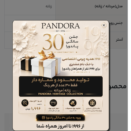
مدل(مردانه / زنانه)
زنانه
جنس رویه
چرم طبیعی
آستر
پارچه
محصولات مرتبط