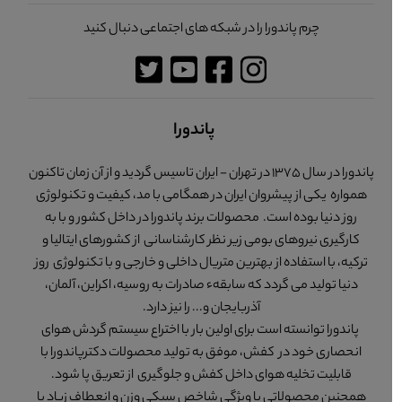
چرم پاندورا را در شبکه های اجتماعی دنبال کنید
پاندورا
پاندورا در سال 1375 در تهران - ایران تاسیس گردید و از آن زمان تاکنون
همواره یکی از پیشروان ایران در همگامی با مد، کیفیت و تکنولوژی
روز دنیا بوده است. محصولات برند پاندورا در داخل کشور و با به
کارگیری نیروهای بومی زیر نظر کارشناسانی از کشورهای ایتالیا و
ترکیه، با استفاده از بهترین متریال داخلی و خارجی و با تکنولوژی روز
دنیا تولید می گردد که سابقهء صادرات به روسیه، اکراین، آلمان،
آذربایجان و... را نیز دارد.
پاندورا توانسته است برای اولین بار با اختراع سیستم گردش هوای
انحصاری خود در کفش، موفق به تولید محصولات دکترپاندورا با
قابلیت تخلیه هوای داخل کفش و جلوگیری از تعریق پا شود.
همچنین محصولاتی با ویژگی شاخص سبکی وزن و انعطاف زیاد با