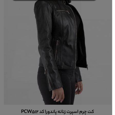
کت چرم اسپرت زنانه پاندورا کد PCW512