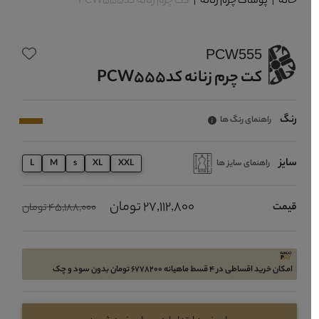
خانه
|
پوشاک چرم زنانه
|
کت چرم زنانه کدPCW555
PCW555
کت چرم زنانه کدPCW555
رنگ
راهنمای رنگ ها
سایز
راهنمای سایز ها
L
M
s
XL
XXL
27,112,800 تومان
قیمت
45,188,000 تومان
امکان خرید اقساطی در 4 قسط ماهیانه 6778200 تومان بدون سود و چک