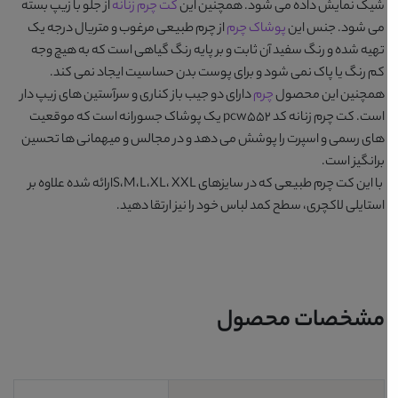
شیک نمایش داده می شود. همچنین این
کت چرم زنانه
از جلو با زیپ بسته
می شود. جنس این
پوشاک چرم
از چرم طبیعی مرغوب و متریال درجه یک
تهیه شده و رنگ سفید آن ثابت و بر پایه رنگ گیاهی است که به هیچ وجه
کم رنگ یا پاک نمی شود و برای پوست بدن حساسیت ایجاد نمی کند.
همچنین این محصول
چرم
دارای دو جیب باز کناری و سرآستین های زیپ دار
است.
کت چرم زنانه کد pcw552
یک پوشاک جسورانه است که موقعیت
های رسمی و اسپرت را پوشش می دهد و در مجالس و میهمانی ها تحسین
برانگیز است.
با این کت چرم طبیعی که در سایزهای S،M،L،XL، XXLارائه شده علاوه بر
استایلی لاکچری، سطح کمد لباس خود را نیز ارتقا دهید.
مشخصات محصول