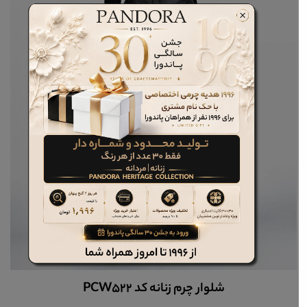
دستبند چرم زنانه کد BR103W