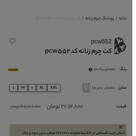
خانه
|
پوشاک چرم زنانه
|
کت چرم زنانه کد pcw552
pcw552
کت چرم زنانه کد pcw552
رنگ
راهنمای رنگ ها
سایز
راهنمای سایز ها
L
M
s
XL
XXL
27,112,800 تومان
قیمت
45,188,000 تومان
امکان خرید اقساطی در 4 قسط ماهیانه 6778200 تومان بدون سود و چک