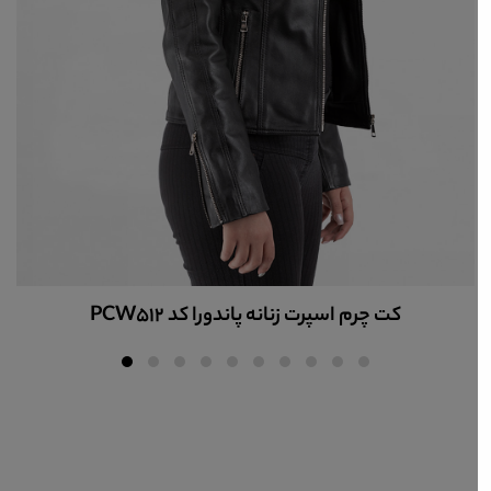
ندورا کد PCW512
کاپشن چرم زنانه کد 