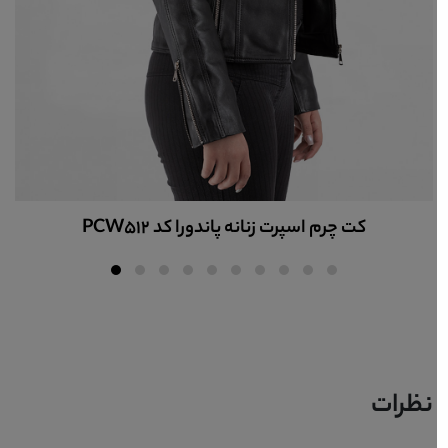
کاپشن چرم زنانه کد PCW543
نظرات