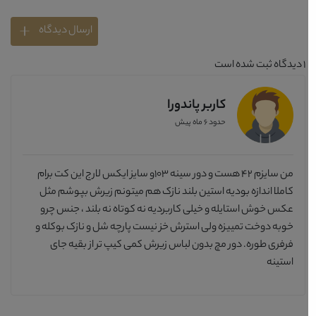
ارسال دیدگاه
1
دیدگاه ثبت شده است
کاربر پاندورا
حدود 6 ماه پیش
من سایزم 42 هست و دور سینه 103و سایز ایکس لارج این کت برام
کاملا اندازه بودیه استین بلند نازک هم میتونم زیرش بپوشم مثل
عکس خوش استایله و خیلی کاربردیه نه کوتاه نه بلند ، جنس چرو
خوبه دوخت تمییزه ولی استرش خز نیست پارچه شل و نازک بوکله و
فرفری طوره. دور مچ بدون لباس زیرش کمی کیپ تر از بقیه جای
استینه