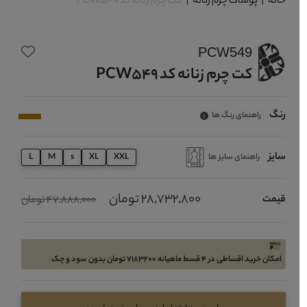
خانه
|
پوشاک چرم زنانه
|
کت چرم زنانه کد PCW549
PCW549
کت چرم زنانه کد PCW549
رنگ
راهنمای رنگ ها
سایز
راهنمای سایز ها
L
M
s
XL
XXL
28,732,800 تومان
قیمت
47,888,000 تومان
امکان خرید اقساطی در 4 قسط ماهیانه 7183200 تومان بدون سود و چک