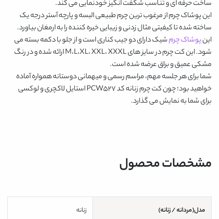
ساخت حرفه ای و تناسب شگفت انگیز خودنمایی می کند.
این پوشاک چرم از مرغوب ترین چرم طبیعی البسه و پارچه آستر درجه یک
ساخته شده تا کیفیتی مثال زدنی و زیبایی خیره کننده را به ارمغان بیاورد.
این
پوشاک چرم
شیک دارای دو جیب کناری است و از جلو با دکمه بسته می
شود. این کت چرم در سایز های M،L،XL، XXL، XXXL ارائه شده و در رنگ
مشکی عمیق و براق عرضه شده است.
شما برای هر جلسه مهم، مراسم رسمی و میهمانی دوستانه همواره آماده
خواهید بود؛ چون
کت چرم زنانه کد PCW527
استایل لاکچری و لوکسی
برای شما به نمایش می گذارد.
مشخصات محصول
مدل(مردانه / زنانه)
زنانه