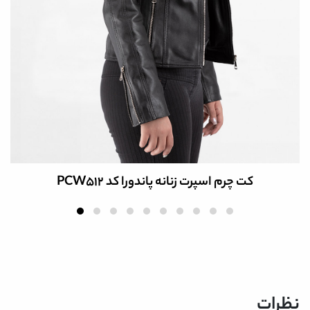
کاپشن چرم زنانه کد PCW543
نظرات