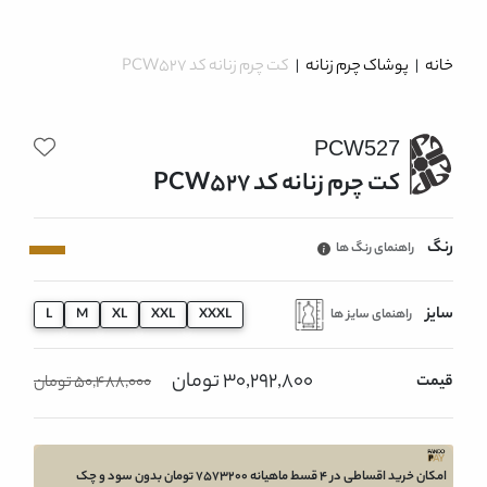
خانه
|
پوشاک چرم زنانه
|
کت چرم زنانه کد PCW527
PCW527
کت چرم زنانه کد PCW527
رنگ
راهنمای رنگ ها
سایز
راهنمای سایز ها
L
M
XL
XXL
XXXL
30,292,800 تومان
قیمت
50,488,000 تومان
امکان خرید اقساطی در 4 قسط ماهیانه 7573200 تومان بدون سود و چک