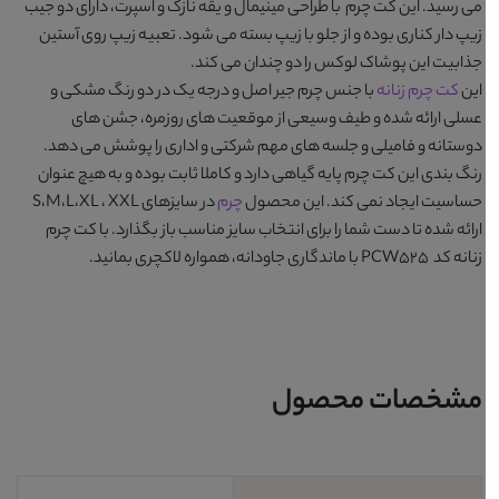
می رسید. این کت چرم با طراحی مینیمال و یقه نازک و اسپرت، دارای دو جیب
زیپ دار کناری بوده و از جلو با زیپ بسته می شود. تعبیه زیپ روی آستین
جذابیت این پوشاک لوکس را دو چندان می کند.
این
کت چرم زنانه
با جنس چرم جیر اصل و درجه یک در دو رنگ مشکی و
عسلی ارائه شده و طیف وسیعی از موقعیت های روزمره، جشن های
دوستانه و فامیلی و جلسه های مهم شرکتی و اداری را پوشش می دهد.
رنگ بندی این کت چرم پایه گیاهی دارد و کاملا ثابت بوده و به هیچ عنوان
حساسیت ایجاد نمی کند. این محصول
چرم
در سایزهای S،M،L،XL ، XXL
ارائه شده تا دست شما را برای انتخاب سایز مناسب باز بگذارد. با
کت چرم
زنانه کد PCW525
با ماندگاری جاودانه، همواره لاکچری بمانید.
مشخصات محصول