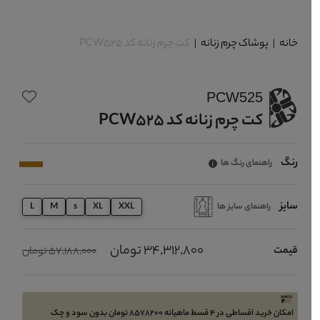
خانه
|
پوشاک چرم زنانه
|
کت چرم زنانه کد PCW525
PCW525
کت چرم زنانه کد PCW525
رنگ
راهنمای رنگ ها
سایز
راهنمای سایز ها
L
M
s
XL
XXL
34,312,800 تومان
قیمت
57,188,000 تومان
امکان خرید اقساطی در 4 قسط ماهیانه 8578200 تومان بدون سود و چک