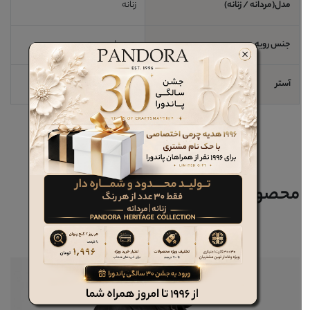
مدل(مردانه / زنانه)
زنانه
جنس رویه
چرم طبیعی جیر
آستر
بدون آستر
محصولات مرتبط