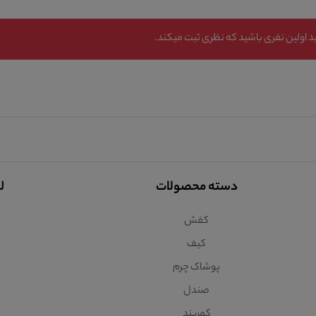
 اولین نفری باشید که نظری ثبت میکند.
دسته محصولات
ل
کفش
کیف
پوشاک چرم
صندل
کمربند