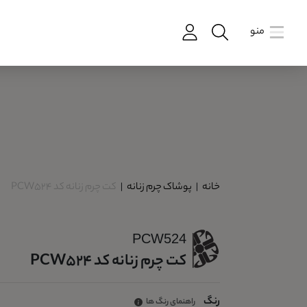
منو
خانه
|
پوشاک چرم زنانه
|
کت چرم زنانه کد PCW524
PCW524
کت چرم زنانه کد PCW524
رنگ
راهنمای رنگ ها