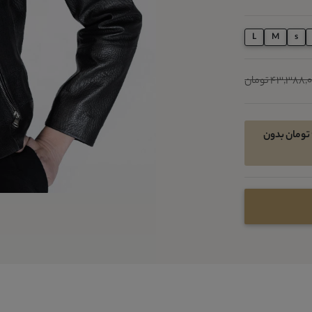
L
M
s
43,388 تومان
امکان خرید اقساطی در 4 قسط ماهیانه 6508200 تومان بدون