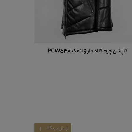
کاپشن چرم کلاه دار زنانه کدPCW537
کا
ارسال دیدگاه