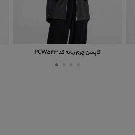
کاپشن چرم کلاه دار زنانه کدPCW538