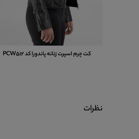
PC
کاپشن چرم زنانه کد PCW543
نظرات