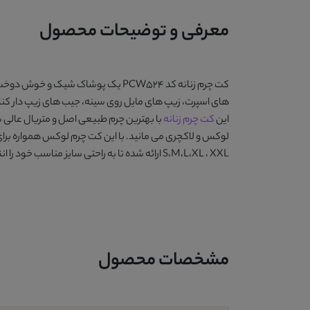
معرفی و توضیحات محصول
کت چرم زنانه کد PCW524
یک پوشاک شیک و خوش دوخت است
های اسپرت، زیپ های مایل روی سینه، جیب های زیپ دار کن
این
کت چرم زنانه
با بهترین چرم طبیعی اصل و متریال عالی س
لوکس و لاکچری می مانید. با این کت چرم لوکس همواره برا
S،M،L،XL ، XXL ارائه شده تا به راحتی سایز مناسب خود را انتخاب کنید.
مشخصات محصول