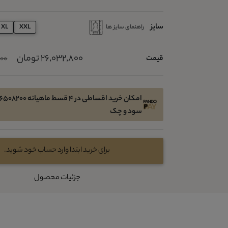
سایز
راهنمای سایز ها
XL
XXL
26,032,800 تومان
قیمت
,000
سود و چک
برای خرید ابتدا وارد حساب خود شوید.
جزئیات محصول