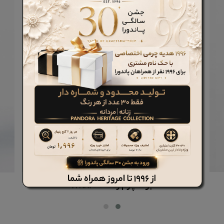
شلوار چرم زنانه کد PCW522