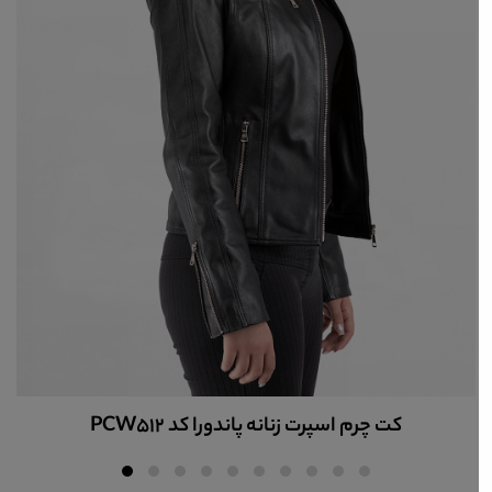
ندورا کد PCW512
کاپشن چرم زنانه کد 