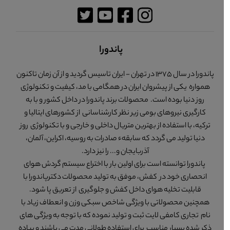
پاندورا
پاندورا در سال 1375 در تهران - ایران تاسیس گردید و از آن زمان تاکنون
همواره یکی از پیشروان ایران در همگامی با مد، کیفیت و تکنولوژی
روز دنیا بوده است. محصولات برند پاندورا در داخل کشور و با به
کارگیری نیروهای بومی زیر نظر کارشناسانی از کشورهای ایتالیا و
ترکیه، با استفاده از بهترین متریال داخلی و خارجی و با تکنولوژی روز
دنیا تولید می گردد که سابقهء صادرات به روسیه، اکراین، آلمان،
آذربایجان و... را نیز دارد.
پاندورا توانسته است برای اولین بار با اختراع سیستم گردش هوای
انحصاری خود در کفش، موفق به تولید محصولات دکترپاندورا با
قابلیت تخلیه هوای داخل کفش و جلوگیری از تعریق پا شود.
همچنین محصولاتی با ویژگی شاخص سبکی وزن و انعطاف زیاد با
نام تجاری کامفی لایت ثبت و تولید نموده که با توجه به ویژگی های
ذکر شده بسیار مناسب برای استفاده طولانی مدت می باشند و پیاده