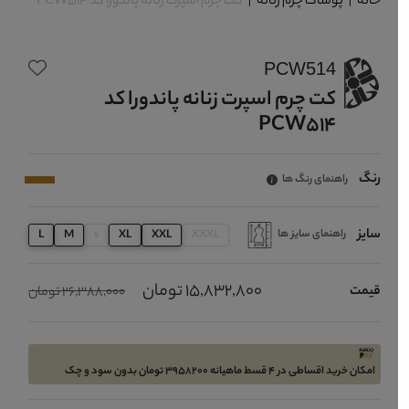
خانه
|
پوشاک چرم زنانه
|
کت چرم اسپرت زنانه پاندورا کد PCW514
PCW514
کت چرم اسپرت زنانه پاندورا کد
PCW514
رنگ
راهنمای رنگ ها
سایز
راهنمای سایز ها
L
M
s
XL
XXL
XXXL
15,832,800 تومان
قیمت
26,388,000 تومان
امکان خرید اقساطی در 4 قسط ماهیانه 3958200 تومان بدون سود و چک