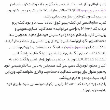
زمان طولانی نیاز به خرید کیف جیبی دیگری پیدا نخواهید کرد. سایز این
کیف جیبی چرم مردانه
۱۹*۹*۱ سانتی متر است تا به راحتی در جیب شلوار و یا
در جیب کت و پالتو قابل حمل و جابجایی باشد.
قدرت سازماندهی این کیف جیبی فوق العاده است. با وجود
کیف چرم
مردانه کد M6034
به راحتی می‌توانید ۱۰ عدد کارت اعتباری، هویتی و
بیزینس کارت را منظم نموده و در دسترس خود قرار دهید. همچنین سه
محفظه برای نگهداری اسکناس و ارزهای بین المللی برای شما در نظر گرفته
شده است. این
محصول چرم
در سه رنگ جذاب
مشکی، قهوه‌ای و عسلی
ارائه شده است. برای رنگ بندی این کیف چرم از رنگ‌های با پایه گیاهی
استفاده شده تا با ثبات و پایدار بوده و در طول زمان تغییر رنگ نداده و به
اشیای مجاور خود رنگ دهی نمی‌کند. همچنین به دلیل ساختار طبیعی خود
به هیچ عنوان برای پوست شما ایجاد حساسیت و آلرژی نخواهد کرد. وزن این
کیف سبک بوده و ۱۰۱ گرم می‌باشد.
با
کیف چرم مردانه کد M6034
ترکیبی از کیفیت و استایل شیک را برای خود
به ارمغان بیاورید.