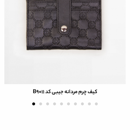
کیف چرم مردانه پالتویی کد B6002