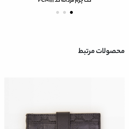
کفش چرم مردانه اسپرت کد ME40104
محصولات مرتبط