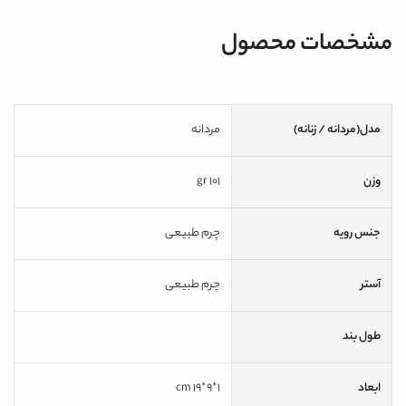
مشخصات محصول
مدل(مردانه / زنانه)
مردانه
وزن
101 gr
جنس رویه
چرم طبیعی
آستر
چرم طبیعی
طول بند
ابعاد
1*9*19 cm