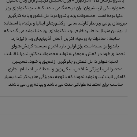
پاندورا در سال 1375 در تهران - ایران تاسیس گردید و از آن زمان تاکنون
همواره یکی از پیشروان ایران در همگامی با مد، کیفیت و تکنولوژی روز
دنیا بوده است. محصولات برند پاندورا در داخل کشور و با به کارگیری
نیروهای بومی زیر نظر کارشناسانی از کشورهای ایتالیا و ترکیه، با استفاده
از بهترین متریال داخلی و خارجی و با تکنولوژی روز دنیا تولید می گردد که
سابقهء صادرات به روسیه، اکراین، آلمان، آذربایجان و... را نیز دارد.
پاندورا توانسته است برای اولین بار با اختراع سیستم گردش هوای
انحصاری خود در کفش، موفق به تولید محصولات دکترپاندورا با قابلیت
تخلیه هوای داخل کفش و جلوگیری از تعریق پا شود. همچنین
محصولاتی با ویژگی شاخص سبکی وزن و انعطاف زیاد با نام تجاری
کامفی لایت ثبت و تولید نموده که با توجه به ویژگی های ذکر شده بسیار
مناسب برای استفاده طولانی مدت می باشند و پیاده روی می باشند.