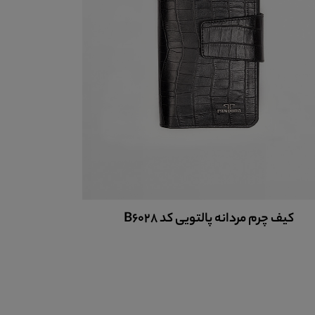
کیف چرم مردانه جیبی کد B6025
کیف چر