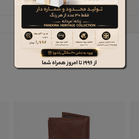
شبرو
15 تا کارت + اسکناس