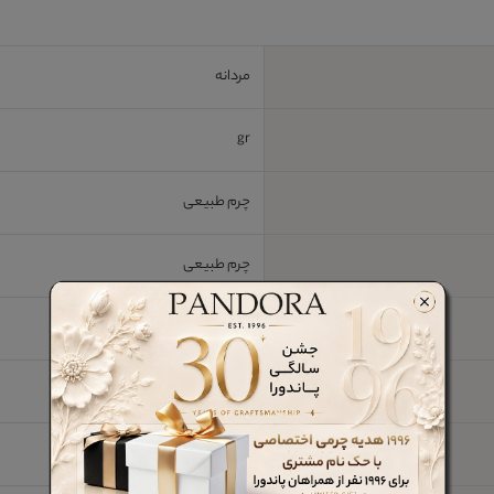
مردانه
gr
چرم طبیعی
چرم طبیعی
20*11*9 cm
خیر