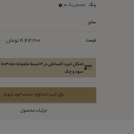
رنگ
راهنمای رنگ ها
سایز
4,412,200 تومان
قیمت
0
امک
سود و چک
برای خرید ابتدا وارد حساب خود شوید.
جزئیات محصول