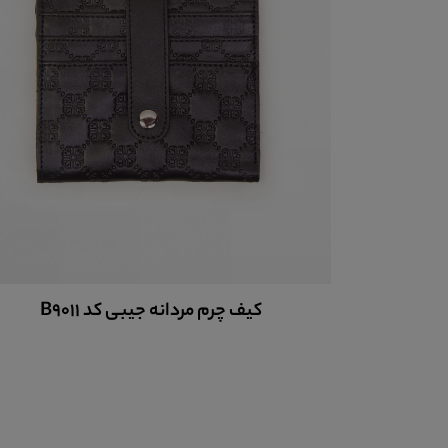
کیف چرم مردانه پالتویی کد B6002