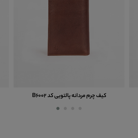
کیف چرم مردانه پالتویی کد B6028