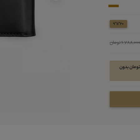
20*11*9
6,788,00 تومان
ان خرید اقساطی در 4 قسط ماهیانه 1103050 تومان بدون