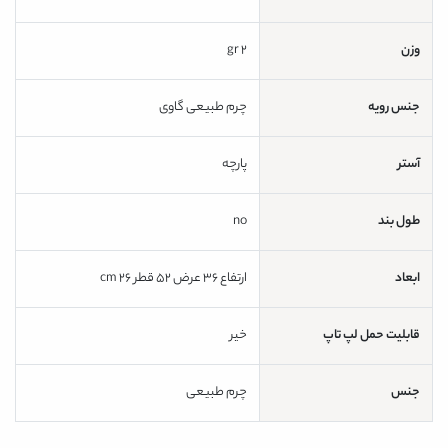
وزن
2 gr
جنس رویه
چرم طبیعی گاوی
آستر
پارچه
طول بند
no
ابعاد
ارتفاع 36 عرض 52 قطر 26 cm
قابلیت حمل لپ تاپ
خیر
جنس
چرم طبیعی