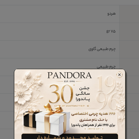
هردو
75 gr
چرم طبیعی گاوی
چرم طبیعی
10 * 14 cm
خیر
چرم طبیعی