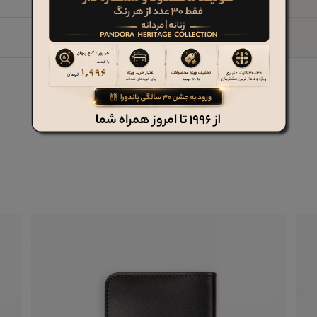
کیف چرم جای پاسپورت و مدارک کد 6031