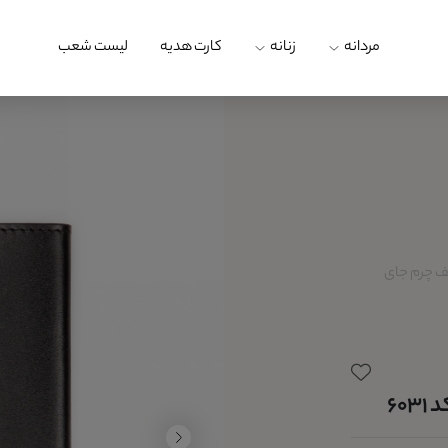
مردانه
زنانه
کارت هدیه
لیست شعب
ف چرم جای
60