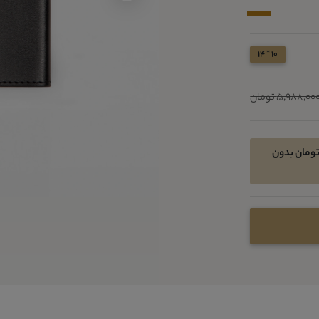
10 * 14
5,988,00 تومان
ان خرید اقساطی در 4 قسط ماهیانه 973050 تومان بدون