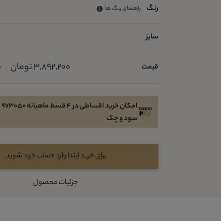
رنگ
راهنمای رنگ ها
سایز
3,892,200 تومان
قیمت
0
امک
سود و چک
برای خرید ابتدا وارد حساب خود شوید.
جزئیات محصول