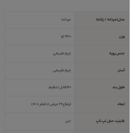
مدل(مردانه / زنانه)
مردانه
وزن
420 gr
جنس رویه
چرم طبیعی
آستر
چرم طبیعی
طول بند
140قابل تنظیم
ابعاد
ارتفاع 29 عرض 18 قطر 8 cm
قابلیت حمل لپ تاپ
خیر