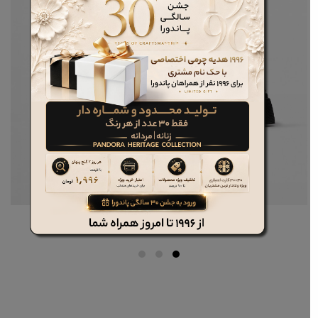
کت چرم مردانه کد pcm149