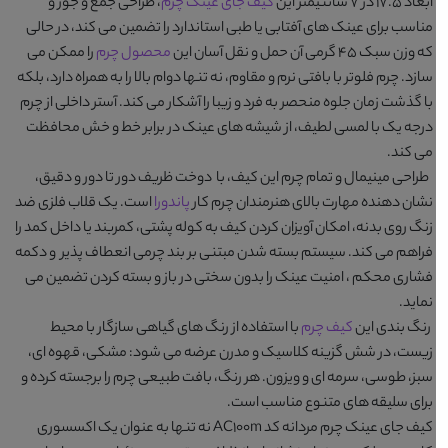
ابعاد 17.5 در 7 سانتیمتر این
کیف جای عینک چرم
، طراحی جمع و جور و
مناسب برای عینک های آفتابی یا طبی استاندارد را تضمین می کند، در حالی
که وزن سبک 45 گرمی آن حمل و نقل آسان این
محصول چرم
را ممکن می
سازد. چرم فلوتر با بافتی نرم و مقاوم، نه تنها دوام بالا را به همراه دارد، بلکه
با گذشت زمان جلوه منحصر به فرد و زیبا را آشکار می کند. آستر داخلی از چرم
درجه یک با لمسی لطیف، از شیشه های عینک در برابر خط و خش محافظت
می کند.
طراحی مینیمال و تمام چرم این کیف، با دوخت ظریف دور تا دور و دقیق،
نشان دهنده مهارت بالای هنرمندان چرم کار
پاندورا
است. یک قلاب فلزی ضد
زنگ روی بدنه، امکان آویزان کردن کیف به کوله پشتی، کمربند یا داخل کمد را
فراهم می کند. سیستم بسته شدن مبتنی بر بند چرمی انعطاف پذیر و دکمه
فشاری محکم ، امنیت عینک را بدون سختی در باز و بسته کردن تضمین می
نماید.
رنگ بندی این
کیف چرم
با استفاده از رنگ های گیاهی سازگار با محیط
زیست، در شش گزینه کلاسیک و مدرن عرضه می شود: مشکی، قهوه ای،
سبز، طوسی، سرمه ای و ویزون. هر رنگ، بافت طبیعی چرم را برجسته کرده و
برای سلیقه های متنوع مناسب است.
کیف جای عینک چرم مردانه کد AC100m
نه تنها به عنوان یک اکسسوری