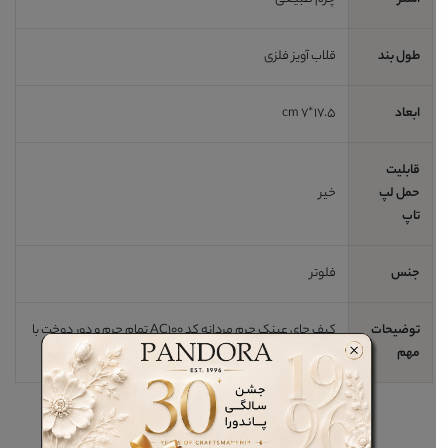
طول بند
قلاب آویز فلزی
ابعاد
17.5*7 cm
قابلیت
حمل لپ
خیر
تاپ
جنس
فلوتر
توضیحات
کیف جای عینک چرم مردانه کد AC100 تمام چرم و دور دوخت با
مهم
قلاب اویز ،بسیار سبک و محافظ برای عینک طبی و افتابی