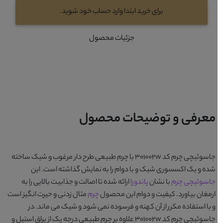
برای خرید ابتدا وارد حساب خود شوید.
جزئیات محصول
معرفی و توضیحات محصول
جاسوئیچی چرم کد 301002w
با چرم طبیعی طرح دار مرغوب و شیک ساخته
شده و یک اکسسوری شیک و با دوام را به نمایش گذاشته است. این
جاسوئیچی چرم
با نشان
پاندورا
ارائه شده تا اصالت و جذابیت بالایی را به
ارمغان بیاورد. کیفیت و دوام این محصول
چرم
مثال زدنی و حیرت انگیز است
و با استفاده مکرر از آن کهنه و فرسوده نمی شود و شیک می ماند. در
جاسوئیچی چرم کد 301002w
علاوه بر چرم طبیعی درجه یک از یراق استیل و