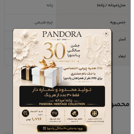
مدل(مردانه / زنانه)
زنانه
جنس رویه
چرم طبیعی
آستر
چرم طبیعی
ابعاد
9*4*3 cm
محصولات مرتبط