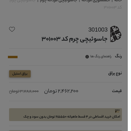
خانه
|
اکسسوری مردانه
|
جاسوئیچی مردانه چرم
|
جاسوئیچی چرم
کد 301003
301003
جاسوئیچی چرم کد 301003
رنگ
راهنمای رنگ ها
نوع یراق
یراق استیل
2,462,200 تومان
قیمت
3,788,000 تومان
امکان خرید اقساطی در 4 قسط ماهیانه 615550 تومان بدون سود و چک