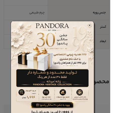
جنس رویه
چرم طبیعی
آستر
چرم طبیعی
ابعاد
9*5*3 cm
محصولات مرتبط