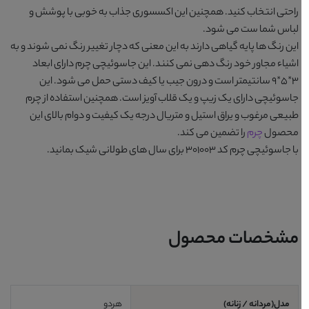
راحتی انتخاب کنید. همچنین این اکسسوری جذاب به خوبی با پوشش و
لباس شما ست می شود.
این رنگ ها پایه گیاهی دارند به این معنی که دچار تغییر رنگ نمی شوند و به
اشیاء مجاور خود رنگ دهی نمی کنند. این جاسوئیچی چرم دارای ابعاد
3*5*9 سانتیمتر است و درون جیب یا کیف دستی حمل می شود. این
جاسوئیچی دارای یک زیپ و یک قلاب آویز است. همچنین استفاده از چرم
طبیعی مرغوب و یراق استیل و متریال درجه یک کیفیت و دوام بالای این
محصول
چرم
را تضمین می کند.
با
جاسوئیچی چرم کد 301003
برای سال های طولانی شیک بمانید.
مشخصات محصول
مدل(مردانه / زنانه)
هردو