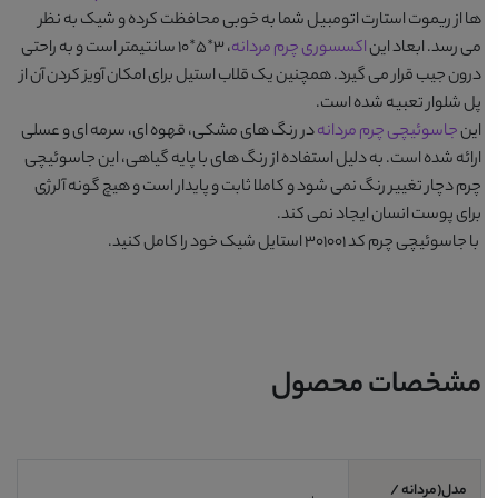
ها از ریموت استارت اتومبیل شما به خوبی محافظت کرده و شیک به نظر
می رسد. ابعاد این
اکسسوری چرم مردانه
، 3*5*10 سانتیمتر است و به راحتی
درون جیب قرار می گیرد. همچنین یک قلاب استیل برای امکان آویز کردن آن از
پل شلوار تعبیه شده است.
این
جاسوئیچی چرم مردانه
در رنگ های
مشکی، قهوه ای، سرمه ای و عسلی
ارائه شده است. به دلیل استفاده از رنگ های با پایه گیاهی، این جاسوئیچی
چرم دچار تغییر رنگ نمی شود و کاملا ثابت و پایدار است و هیچ گونه آلرژی
برای پوست انسان ایجاد نمی کند.
با
جاسوئیچی چرم کد 301001
استایل شیک خود را کامل کنید.
مشخصات محصول
مدل(مردانه /