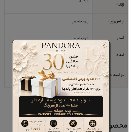
مردانه
زنانه)
جنس رویه
چرم طبیعی
آستر
چرم طبیعی
ابعاد
10*5*3 cm
جاسوئیچی تمام چرم مخصوص ریموت استارت
توضیحات مهم
اتوموبیل
محصولات مرتبط