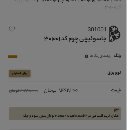
خانه
|
اکسسوری مردانه
|
جاسوئیچی مردانه چرم
|
جاسوئیچی چرم
کد 301001
301001
جاسوئیچی چرم کد 301001
رنگ
راهنمای رنگ ها
نوع یراق
یراق استیل
2,462,200 تومان
قیمت
3,788,000 تومان
امکان خرید اقساطی در 4 قسط ماهیانه 615550 تومان بدون سود و چک