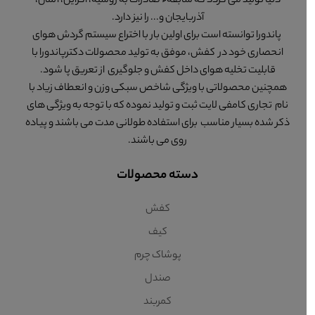
دنیا تولید می گردد که سابقهء صادرات به روسیه، اکراین، آلمان،
آذربایجان و... را نیز دارد.
پاندورا توانسته است برای اولین بار با اختراع سیستم گردش هوای
انحصاری خود در کفش، موفق به تولید محصولات دکترپاندورا با
قابلیت تخلیه هوای داخل کفش و جلوگیری از تعریق پا شود.
همچنین محصولاتی با ویژگی شاخص سبکی وزن و انعطاف زیاد با
نام تجاری کامفی لایت ثبت و تولید نموده که با توجه به ویژگی های
ذکر شده بسیار مناسب برای استفاده طولانی مدت می باشند و پیاده
روی می باشند.
دسته محصولات
کفش
کیف
پوشاک چرم
صندل
کمربند