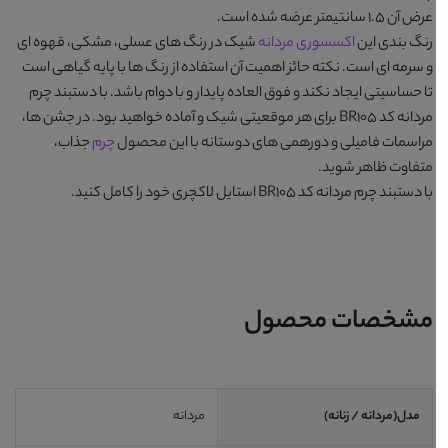
عرض آن 1.5 سانتیمتر عرضه شده است.
رنگ بندی این
اکسسوری مردانه
شیک در رنگ های
عسلی، مشکی، قهوه ای
و سرمه ای
است. نکته حائز اهمیت آن استفاده از رنگ ها با پایه گیاهی است
تا حساسیتی ایجاد نکند و فوق العاده پایدار و با دوام باشد. با
دستبند چرم
مردانه کد BR105
برای هر موقعیتی شیک و آماده خواهید بود. در جشن ها،
مراسمات فامیلی و دورهمی های دوستانه با این محصول
چرم
جذاب،
متفاوت ظاهر شوید.
با
دستبند چرم مردانه کد BR105
استایل لاکچری خود را کامل کنید.
مشخصات محصول
مدل(مردانه / زنانه)
مردانه