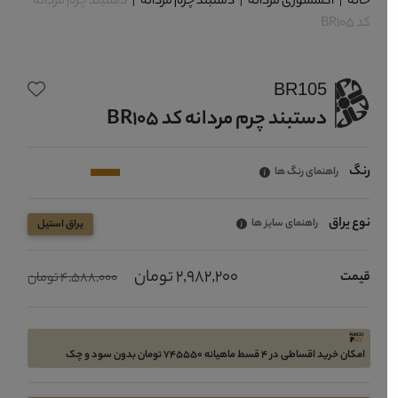
خانه
|
اکسسوری مردانه
|
دستبند چرم مردانه
|
دستبند چرم مردانه
کد BR105
BR105
دستبند چرم مردانه کد BR105
رنگ
راهنمای رنگ ها
نوع یراق
راهنمای سایز ها
یراق استیل
2,982,200 تومان
قیمت
4,588,000 تومان
امکان خرید اقساطی در 4 قسط ماهیانه 745550 تومان بدون سود و چک