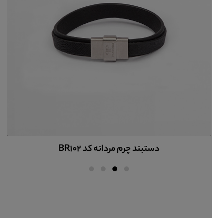
دستبند چرم مردانه کد BR102