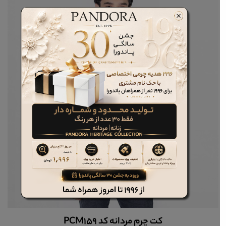
کت چرم مردانه کد PCM159