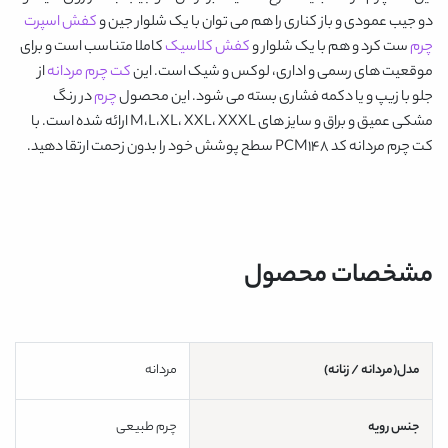
دو جیب عمودی و باز کناری را هم می توان با یک شلوار جین و
کفش اسپرت
چرم
ست کرد و هم با یک شلوار و
کفش کلاسیک
کاملا متناسب است و برای
موقعیت های رسمی و اداری، لوکس و شیک است. این
کت چرم مردانه
از
جلو با زیپ و یا دکمه فشاری بسته می شود. این محصول
چرم
در رنگ
مشکی عمیق و براق و سایز های M،L،XL، XXL، XXXL ارائه شده است. با
کت چرم مردانه کد PCM148
سطح پوشش خود را بدون زحمت ارتقا دهید.
مشخصات محصول
مدل(مردانه / زنانه)
مردانه
جنس رویه
چرم طبیعی