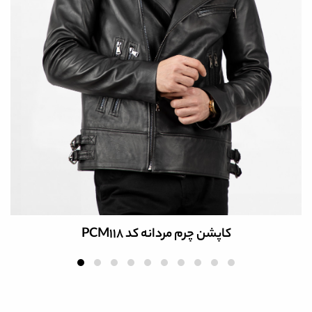
کاپشن چرم مردانه کد PCM118